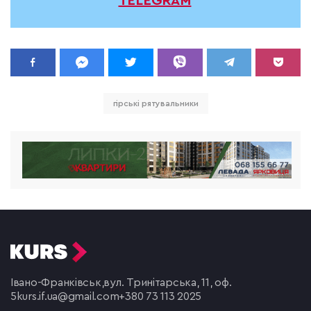
TELEGRAM
гірські рятувальники
Івано-Франківськ,
вул. Тринітарська, 11, оф.
5
kurs.if.ua@gmail.com
+380 73 113 2025