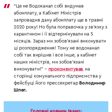
“Це не Водоканал собі видумав
абонплату, а Кабінет Міністрів
запровадив дану абонплату ще в травні
2020 року! Но була поправочка у зв’язку з
карантином і її відтермінували на 5
місяців. Зараз ми зобов’язані виконувати
ці розпорядження! Тому не водоканал
собі так вирішив і все інше, а кабінет
наших міністрів, ми зобов’язані
виконувати!” –
прокоментував
на
сторінці комунального підприємства у
фейсбуці його прессекретар
Володимир
Шпег.
Головні новини Івано-