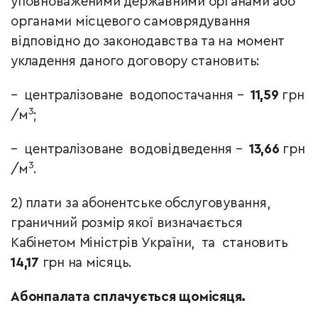
уповноваженими державними органами або
органами місцевого самоврядування
відповідно до законодавства та на момент
укладення даного договору становить:
– централізоване водопостачання –
11,59
грн
3
/м
;
– централізоване водовідведення –
13,66
грн
3
/м
.
2) плати за абонентське обслуговування,
граничний розмір якої визначається
Кабінетом Міністрів України, та становить
14,17
грн на місяць.
Абонпалата сплачується щомісяця.