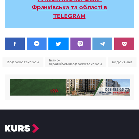
Франківська та області в
TELEGRAM
Івано-
Водоекотехпром
водоканал
Франківськводоекотехпром