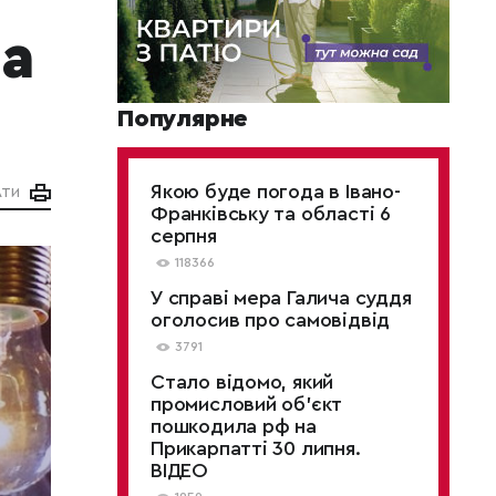
на
Популярне
Якою буде погода в Івано-
АТИ
Франківську та області 6
серпня
118366
У справі мера Галича суддя
оголосив про самовідвід
3791
Стало відомо, який
промисловий об’єкт
пошкодила рф на
Прикарпатті 30 липня.
ВІДЕО