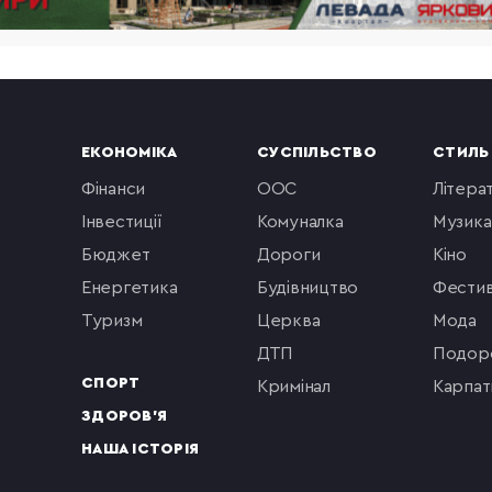
ЕКОНОМІКА
СУСПІЛЬСТВО
СТИЛЬ
фінанси
ООС
літера
інвестиції
комуналка
музика
бюджет
Дороги
кіно
енергетика
будівництво
фестив
туризм
церква
мода
ДТП
подор
СПОРТ
кримінал
Карпат
ЗДОРОВ'Я
НАША ІСТОРІЯ