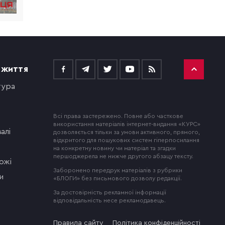
 ЖИТТЯ
тура
Всі права застережено. Повне або часткове
використання матеріалів інтернет-видання «КУРС»
алі
дозволяється тільки за умови активного, прямого,
відкритого для пошукових систем гіперпосилання
на конкретну новину чи матеріал та згадки
першоджерела не нижче другого абзацу тексту.
ожі
Заборонено передрук матеріалів з рубрики
и
«БЛОГИ» без письмового дозволу редакції.
За достовірність рекламної інформації
відповідальність несе рекламодавець.
Правила сайту
Політика конфіденційності