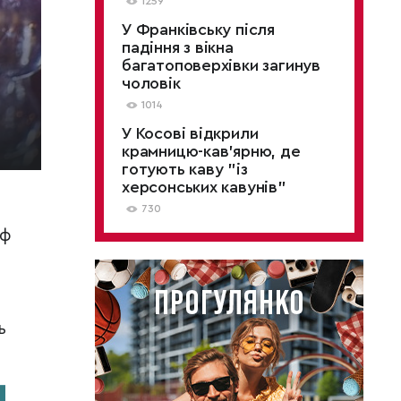
1259
У Франківську після
падіння з вікна
багатоповерхівки загинув
чоловік
1014
У Косові відкрили
крамницю-кав'ярню, де
готують каву "із
херсонських кавунів"
730
иф
ь