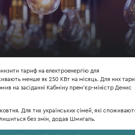
знизити тариф на електроенергію для
ивають менше як 250 КВт на місяць. Для них тар
омив на засіданні Кабміну прем’єр-міністр Денис
жовтня. Для тих українських сімей, які споживают
алишиться без змін, додав Шмигаль.