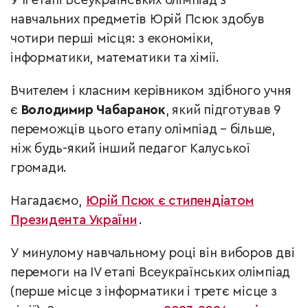
У II етапі Всеукраїнських олімпіад з
навчальних предметів Юрій Псюк здобув
чотири перші місця: з економіки,
інформатики, математики та хімії.
Вчителем і класним керівником здібного учня
є
Володимир Чабаранок
, який підготував 9
переможців цього етапу олімпіад – більше,
ніж будь-який інший педагог Калуської
громади.
Нагадаємо,
Юрій Псюк є стипендіатом
Президента України
.
У минулому навчальному році він виборов дві
перемоги на IV етапі Всеукраїнських олімпіад
(перше місце з інформатики і третє місце з