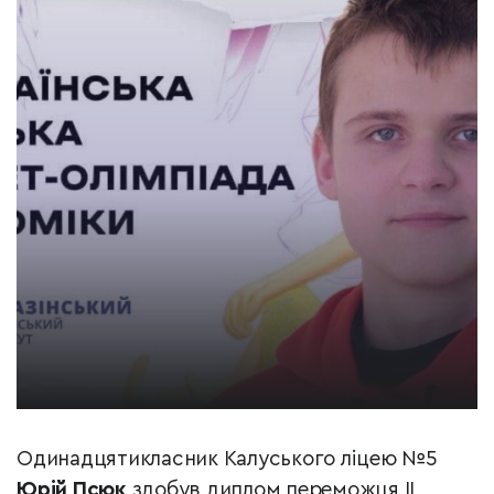
Одинадцятикласник Калуського ліцею №5
Юрій Псюк
здобув диплом переможця ІІ