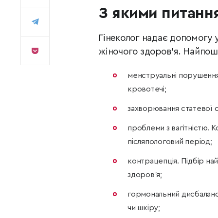
З якими питанн
Гінеколог надає допомогу 
жіночого здоров’я. Найпоши
менструальні порушення.
кровотечі;
захворювання статевої сис
проблеми з вагітністю. К
післяпологовий період;
контрацепція. Підбір на
здоров’я;
гормональний дисбаланс.
чи шкіру;