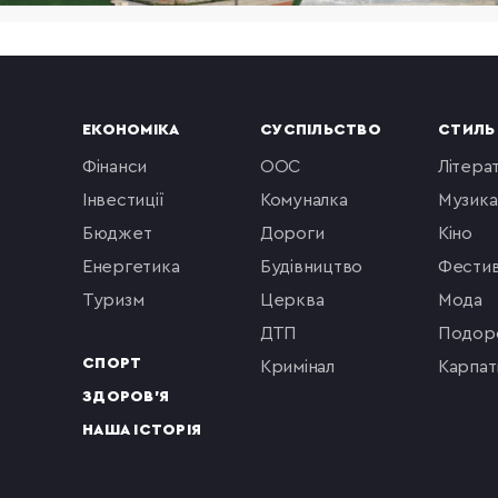
ЕКОНОМІКА
СУСПІЛЬСТВО
СТИЛЬ
фінанси
ООС
літера
інвестиції
комуналка
музика
бюджет
Дороги
кіно
енергетика
будівництво
фестив
туризм
церква
мода
ДТП
подор
СПОРТ
кримінал
Карпат
ЗДОРОВ'Я
НАША ІСТОРІЯ