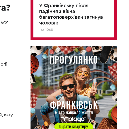
У Франківську після
га?
падіння з вікна
багатоповерхівки загинув
ться
чоловік
1068
огії;
, вагу