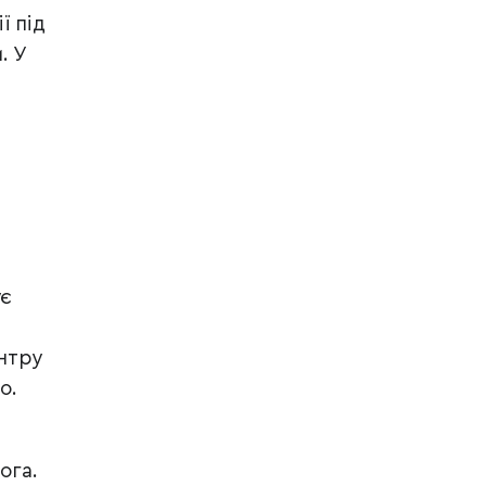
ї під
. У
є
ентру
о.
ога.