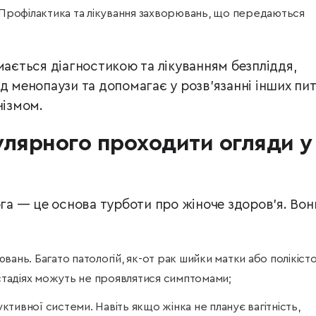
 Профілактика та лікування захворювань, що передаються
мається діагностикою та лікуванням безпліддя,
д менопаузи та допомагає у розв’язанні інших пит
нізмом.
улярного проходити огляди у
ога — це основа турботи про жіноче здоров’я. Вон
ань. Багато патологій, як-от рак шийки матки або полікіст
 стадіях можуть не проявлятися симптомами;
тивної системи. Навіть якщо жінка не планує вагітність,