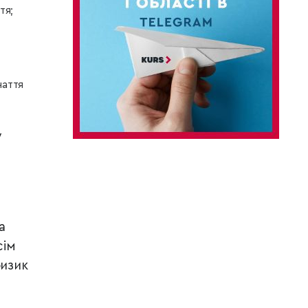
тя;
чаття
у
а
сім
ризик