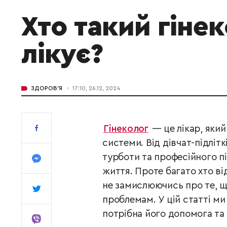
Хто такий гінек
лікує?
ЗДОРОВ'Я
17:10, 26.12, 2024
Гінеколог
— це лікар, який
системи. Від дівчат-підліт
турботи та професійного пі
життя. Проте багато хто від
не замислюючись про те, щ
проблемам. У цій статті ми
потрібна його допомога та