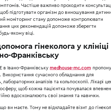
имптомів. Частіше важливо проходити консультаці
 щоб підготувати організм до виношування дитини
ний моніторинг стану допоможе контролювати
мання цих рекомендацій допоможе зберегти
удь-якому віці.
опомога гінеколога у клініці
но-Франківську
 в Івано-Франківську
medhouse-mc.com
пропону
ів. Використання сучасного обладнання для
 лабораторних аналізів та кольпоскопії. Лікарі ц
сферу, щоб кожна пацієнтка почувалася впевнен
йно вдосконалюють свої знання та навички.
що ви маєте. Тому не відкладайте візит до гінекол