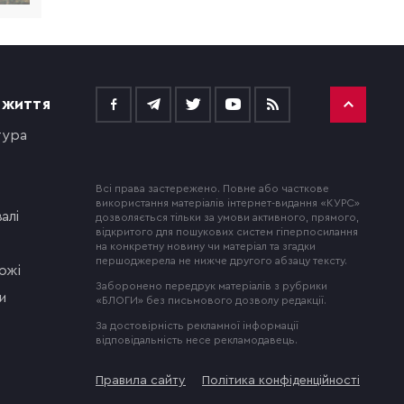
 ЖИТТЯ
тура
Всі права застережено. Повне або часткове
використання матеріалів інтернет-видання «КУРС»
алі
дозволяється тільки за умови активного, прямого,
відкритого для пошукових систем гіперпосилання
на конкретну новину чи матеріал та згадки
першоджерела не нижче другого абзацу тексту.
ожі
Заборонено передрук матеріалів з рубрики
и
«БЛОГИ» без письмового дозволу редакції.
За достовірність рекламної інформації
відповідальність несе рекламодавець.
Правила сайту
Політика конфіденційності