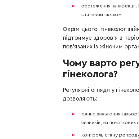
обстеження на інфекції.
статевим шляхом.
Окрім цього, гінеколог зай
підтримує здоров’я в періо
пов’язаних із жіночим орга
Чому варто рег
гінеколога?
Регулярні огляди у гінекол
дозволяють:
раннє виявлення захворюв
яєчників, на початкових
контроль стану репродук