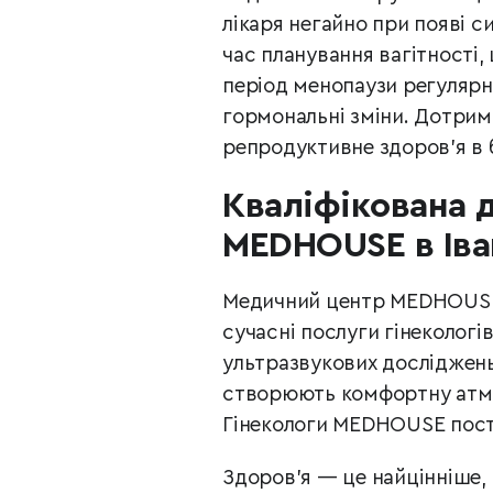
лікаря негайно при появі с
час планування вагітності,
період менопаузи регуляр
гормональні зміни. Дотри
репродуктивне здоров’я в б
Кваліфікована д
MEDHOUSE в Іва
Медичний центр MEDHOUSE
сучасні послуги гінеколог
ультразвукових досліджень,
створюють комфортну атмо
Гінекологи MEDHOUSE пості
Здоров’я — це найцінніше, 