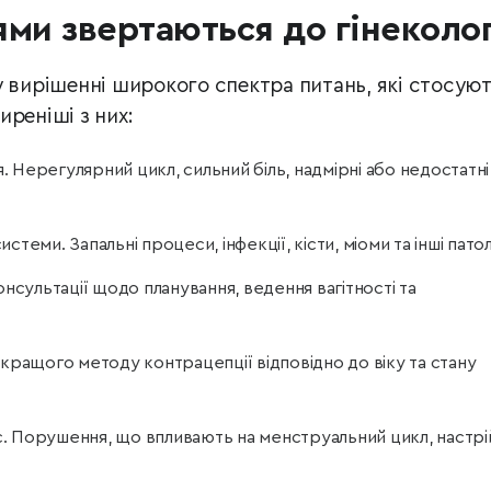
ями звертаються до гінеколо
у вирішенні широкого спектра питань, які стосую
реніші з них:
 Нерегулярний цикл, сильний біль, надмірні або недостатні
теми. Запальні процеси, інфекції, кісти, міоми та інші патол
онсультації щодо планування, ведення вагітності та
йкращого методу контрацепції відповідно до віку та стану
 Порушення, що впливають на менструальний цикл, настрій