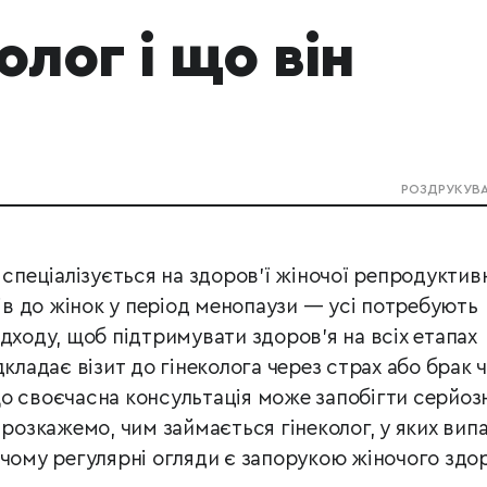
олог і що він
РОЗДРУКУВ
 спеціалізується на здоров’ї жіночої репродуктив
ків до жінок у період менопаузи — усі потребують
дходу, щоб підтримувати здоров’я на всіх етапах
кладає візит до гінеколога через страх або брак ч
о своєчасна консультація може запобігти серйо
 розкажемо, чим займається гінеколог, у яких вип
 чому регулярні огляди є запорукою жіночого здор