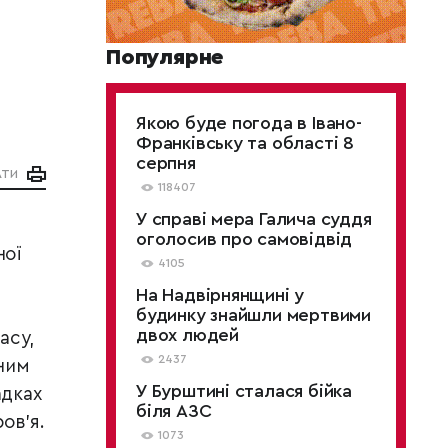
Популярне
Якою буде погода в Івано-
Франківську та області 8
серпня
АТИ
118407
У справі мера Галича суддя
оголосив про самовідвід
ної
4105
На Надвірнянщині у
будинку знайшли мертвими
двох людей
асу,
2437
зним
У Бурштині сталася бійка
адках
біля АЗС
ов’я.
1073