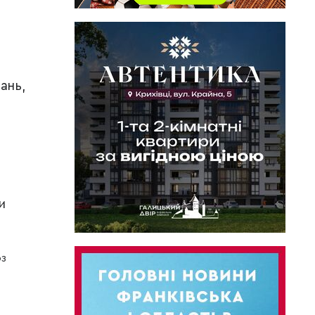
ань,
и
оз