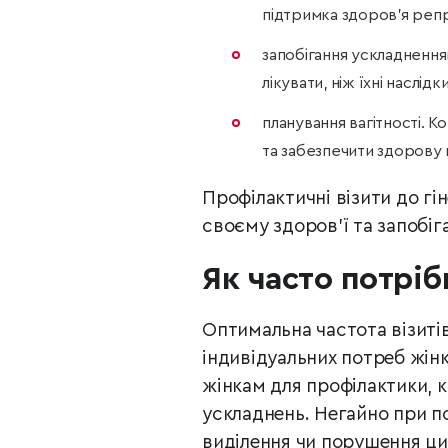
підтримка здоров’я реп
запобігання ускладненням
лікувати, ніж їхні наслідки
планування вагітності. К
та забезпечити здорову в
Профілактичні візити до г
своєму здоров’ї та запобі
Як часто потріб
Оптимальна частота візитів
індивідуальних потреб жінк
жінкам для профілактики, к
ускладнень. Негайно при по
виділення чи порушення цик