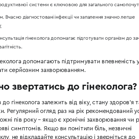
родуктивної системи є ключовою для загального самопочут
. Вчасно діагностовані інфекції чи запалення значно легше
;
онсультація гінеколога допомагає підготувати організм до за
агітність.
інеколога допомагають підтримувати впевненість 
гати серйозним захворюванням.
но звертатись до гінеколога?
 до гінеколога залежить від віку, стану здоров’я т
и. Регулярний огляд раз на рік рекомендований у
ожні пів року – якщо є хронічні захворювання чи 
яві симптомів. Якщо ви помітили біль, незвичні
лу, не відкладайте консультацію і зверніться до