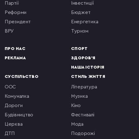
партії
інвестиції
реформи
бюджет
президент
енергетика
ВРУ
туризм
ПРО НАС
СПОРТ
РЕКЛАМА
ЗДОРОВ'Я
НАША ІСТОРІЯ
СУСПІЛЬСТВО
СТИЛЬ ЖИТТЯ
ООС
література
комуналка
музика
Дороги
кіно
будівництво
фестивалі
церква
мода
ДТП
подорожі