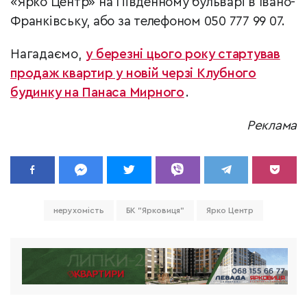
«Ярко Центр» на Південному бульварі в Івано-
Франківську, або за телефоном 050 777 99 07.
Нагадаємо,
у березні цього року стартував
продаж квартир у новій черзі Клубного
будинку на Панаса Мирного
.
Реклама
нерухомість
БК "Ярковиця"
Ярко Центр