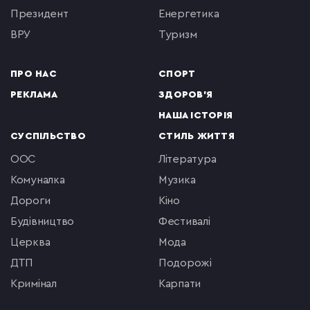
президент
енергетика
ВРУ
туризм
ПРО НАС
СПОРТ
РЕКЛАМА
ЗДОРОВ'Я
НАША ІСТОРІЯ
СУСПІЛЬСТВО
СТИЛЬ ЖИТТЯ
ООС
література
комуналка
музика
Дороги
кіно
будівництво
фестивалі
церква
мода
ДТП
подорожі
кримінал
Карпати