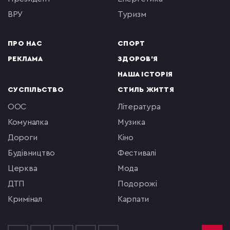
ВРУ
туризм
ПРО НАС
СПОРТ
РЕКЛАМА
ЗДОРОВ'Я
НАША ІСТОРІЯ
СУСПІЛЬСТВО
СТИЛЬ ЖИТТЯ
ООС
література
комуналка
музика
Дороги
кіно
будівництво
фестивалі
церква
мода
ДТП
подорожі
кримінал
Карпати