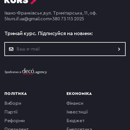
Івано-Франківськ,
вул. Тринітарська, 11, оф.
5
kurs.if.ua@gmail.com
+380 73 113 2025
Тримай курс.
Підписуйся на новини:
ПОЛІТИКА
ЕКОНОМІКА
вибори
фінанси
партії
інвестиції
реформи
бюджет
президент
енергетика