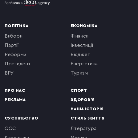
ПОЛІТИКА
ЕКОНОМІКА
вибори
фінанси
партії
інвестиції
реформи
бюджет
президент
енергетика
ВРУ
туризм
ПРО НАС
СПОРТ
РЕКЛАМА
ЗДОРОВ'Я
НАША ІСТОРІЯ
СУСПІЛЬСТВО
СТИЛЬ ЖИТТЯ
ООС
література
комуналка
музика