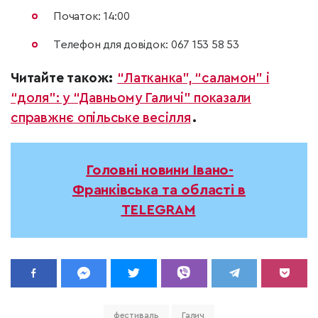
Початок: 14:00
Телефон для довідок: 067 153 58 53
Читайте також:
“Латканка”, “саламон” і
“доля”: у “Давньому Галичі” показали
справжнє опільське весілля
.
Головні новини Івано-
Франківська та області в
TELEGRAM
фестиваль
Галич