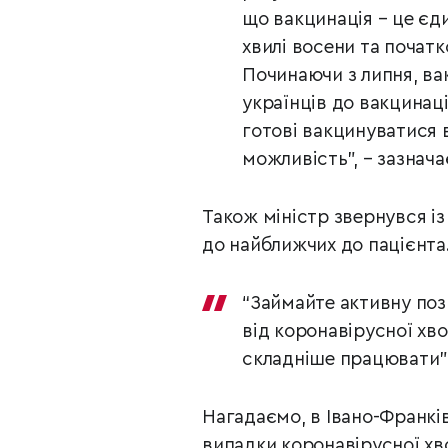
що вакцинація – це єд
хвилі восени та початк
Починаючи з липня, ва
українців до вакцинац
готові вакцинуватися 
можливість”, – зазнача
Також міністр звернувся із
до найближчих до пацієнта
“Займайте активну поз
від коронавірусної хво
складніше працювати”, 
Нагадаємо, в Івано-Франків
випадки коронавірусної хв