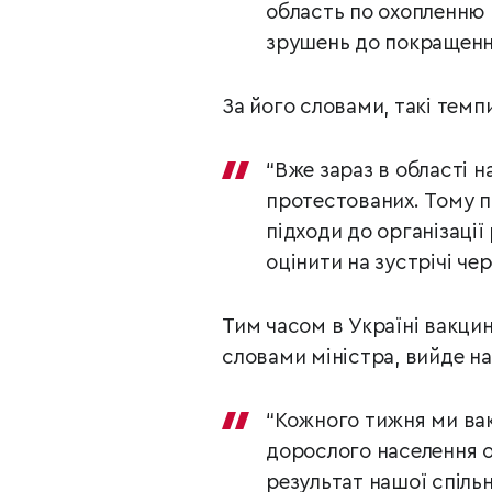
область по охопленню в
зрушень до покращення
За його словами, такі темп
“Вже зараз в області 
протестованих. Тому п
підходи до організації
оцінити на зустрічі че
Тим часом в Україні вакци
словами міністра, вийде на
“Кожного тижня ми вак
дорослого населення о
результат нашої спіль