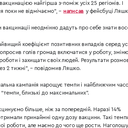
акцинацією найгірша з-поміж усіх 25 регіонів. І
 поки не відмічаємо”, –
написав
у фейсбуці Ляшк
и вакцинації неодмінно дадуть про себе знати вос
найвищий коефіцієнт позитивних випадків серед ус
опросив голів громад включатися у роботу, змін
 роботи і захищати своїх людей. Результати розмо
рез 2 тижні”, – повідомив Ляшко.
нальна кампанія нарощує темпи і найближчим часо
 “темпи, близькі до максимальних”.
цинуємо більше, ніж за попередній. Наразі 14%
тримали принаймні одну дозу вакцини. Такі темпи
ної роботи, але маємо до чого ще рости. Наголош