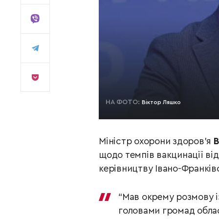
НА ФОТО:
Віктор Ляшко
Міністр охорони здоров’я
В
щодо темпів вакцинації від
керівництву Івано-Франківс
“Мав окрему розмову і
головами громад област