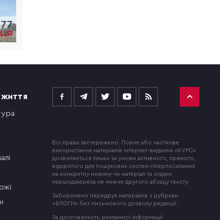
 ЖИТТЯ
тура
Всі права застережено. Повне або часткове
використання матеріалів інтернет-видання «КУРС»
алі
дозволяється тільки за умови активного, прямого,
відкритого для пошукових систем гіперпосилання
на конкретну новину чи матеріал та згадки
першоджерела не нижче другого абзацу тексту.
ожі
Заборонено передрук матеріалів з рубрики
и
«БЛОГИ» без письмового дозволу редакції.
За достовірність рекламної інформації