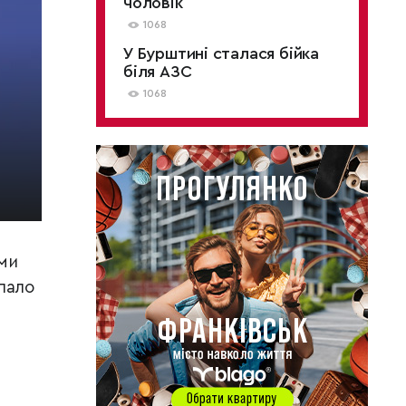
чоловік
1068
У Бурштині сталася бійка
біля АЗС
1068
ами
епало
,