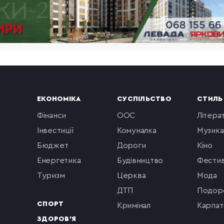
ЕКОНОМІКА
СУСПІЛЬСТВО
СТИЛЬ
фінанси
ООС
літера
інвестиції
комуналка
музика
бюджет
Дороги
кіно
енергетика
будівництво
фестив
туризм
церква
мода
ДТП
подор
СПОРТ
кримінал
Карпат
ЗДОРОВ'Я