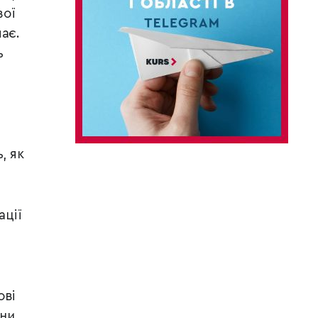
вої
ає.
ь
, як
ації
ові
ини