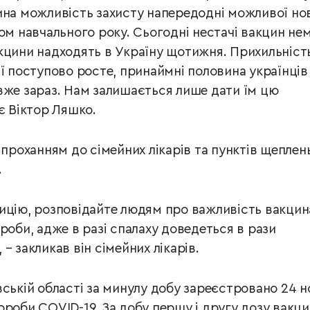
ина можливість захисту напередодні можливої но
ом навчального року. Сьогодні нестачі вакцин нем
кцини надходять в Україну щотижня. Прихильніст
ії поступово росте, принаймні половина українців
вже зараз. Нам залишається лише дати їм цю
є Віктор Ляшко.
 проханням до сімейних лікарів та пунктів щеплень
.
ицію, розповідайте людям про важливість вакцин
роби, адже в разі спалаху доведеться в рази
– закликав він сімейних лікарів.
ській області за минулу добу зареєстровано 24 н
ороби COVID-19. За добу першу і другу дозу вакц