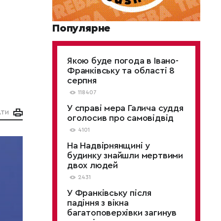
Популярне
Якою буде погода в Івано-
Франківську та області 8
серпня
118407
У справі мера Галича суддя
АТИ
оголосив про самовідвід
4101
На Надвірнянщині у
будинку знайшли мертвими
двох людей
2431
У Франківську після
падіння з вікна
багатоповерхівки загинув