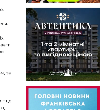
о.
ени.
іх
ювати
ви
м, за
 – це
ую,