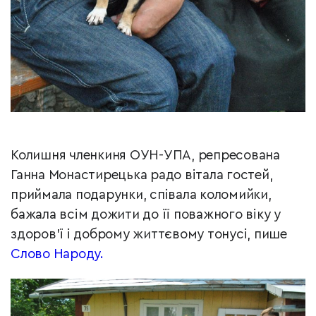
Колишня членкиня ОУН-УПА, репресована
Ганна Монастирецька радо вітала гостей,
приймала подарунки, співала коломийки,
бажала всім дожити до її поважного віку у
здоров’ї і доброму життєвому тонусі, пише
Слово Народу.