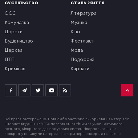
СУСПІЛЬСТВО
СТИЛЬ ЖИТТЯ
ООС
література
комуналка
музика
Дороги
кіно
будівництво
фестивалі
церква
мода
ДТП
подорожі
кримінал
Карпати
Всі права застережено. Повне або часткове використання матеріалів
інтернет-видання «КУРС» дозволяється тільки за умови активного,
прямого, відкритого для пошукових систем гіперпосилання на
конкретну новину чи матеріал та згадки першоджерела не нижче