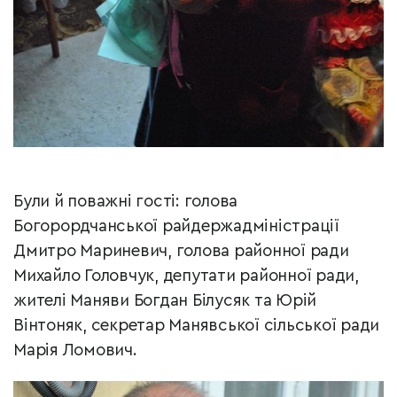
Були й поважні гості: голова
Богорордчанської райдержадміністрації
Дмитро Мариневич, голова районної ради
Михайло Головчук, депутати районної ради,
жителі Маняви Богдан Білусяк та Юрій
Вінтоняк, секретар Манявської сільської ради
Марія Ломович.