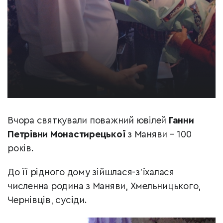
Вчора святкували поважний ювілей
Ганни
Петрівни Монастирецької
з Маняви – 100
років.
До її рідного дому зійшлася-з’їхалася
численна родина з Маняви, Хмельницького,
Чернівців, сусіди.