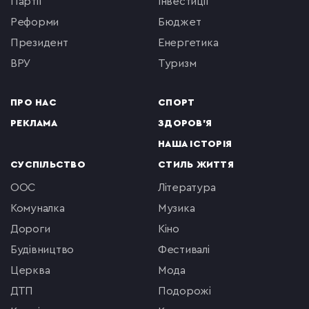
партії
інвестиції
реформи
бюджет
президент
енергетика
ВРУ
туризм
ПРО НАС
СПОРТ
РЕКЛАМА
ЗДОРОВ'Я
НАША ІСТОРІЯ
СУСПІЛЬСТВО
СТИЛЬ ЖИТТЯ
ООС
література
комуналка
музика
Дороги
кіно
будівництво
фестивалі
церква
мода
ДТП
подорожі