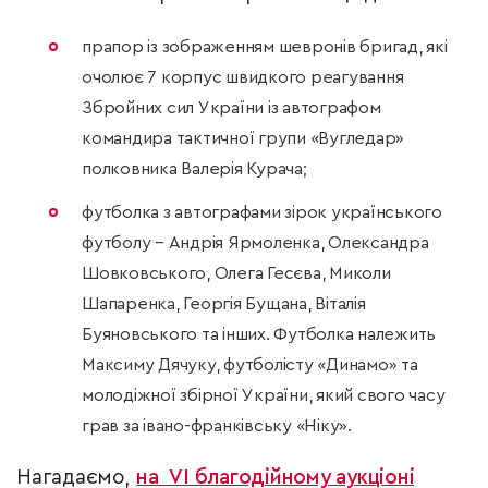
прапор із зображенням шевронів бригад, які
очолює 7 корпус швидкого реагування
Збройних сил України із автографом
командира тактичної групи «Вугледар»
полковника Валерія Курача;
футболка з автографами зірок українського
футболу – Андрія Ярмоленка, Олександра
Шовковського, Олега Гесєва, Миколи
Шапаренка, Георгія Бущана, Віталія
Буяновського та інших. Футболка належить
Максиму Дячуку, футболісту «Динамо» та
молодіжної збірної України, який свого часу
грав за івано-франківську «Ніку».
Нагадаємо,
на VІ благодійному аукціоні