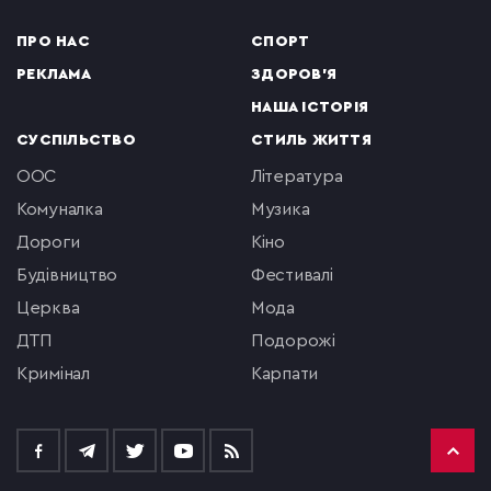
ПРО НАС
СПОРТ
РЕКЛАМА
ЗДОРОВ'Я
НАША ІСТОРІЯ
СУСПІЛЬСТВО
СТИЛЬ ЖИТТЯ
ООС
література
комуналка
музика
Дороги
кіно
будівництво
фестивалі
церква
мода
ДТП
подорожі
кримінал
Карпати