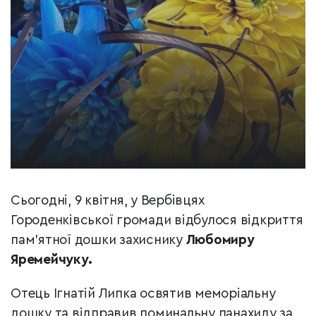
Сьогодні, 9 квітня, у Вербівцях
Городенківської громади відбулося відкриття
пам’ятної дошки захиснику
Любомиру
Яремейчуку.
Отець Ігнатій Липка освятив меморіальну
дошку та відправив поминальну панахиду за