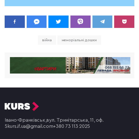
війна
меморіальні дошки
Івано-Франківськ,
вул. Тринітарська, 11, оф.
5
kurs.if.ua@gmail.com
+380 73 113 2025