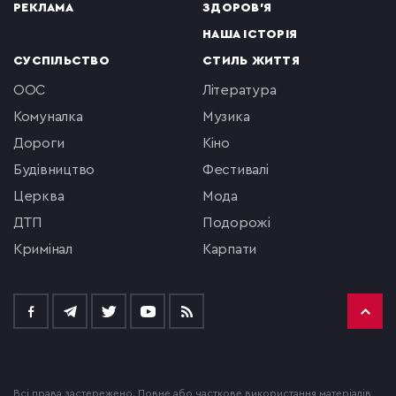
РЕКЛАМА
ЗДОРОВ'Я
НАША ІСТОРІЯ
СУСПІЛЬСТВО
СТИЛЬ ЖИТТЯ
ООС
література
комуналка
музика
Дороги
кіно
будівництво
фестивалі
церква
мода
ДТП
подорожі
кримінал
Карпати
Всі права застережено. Повне або часткове використання матеріалів