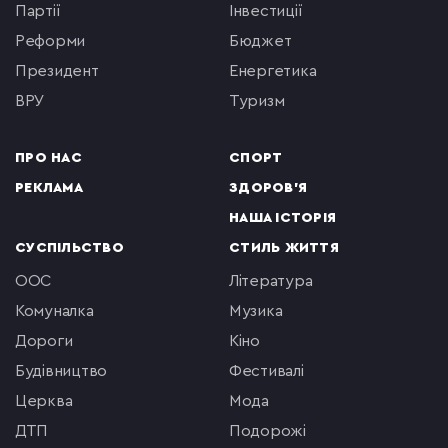
партії
інвестиції
реформи
бюджет
президент
енергетика
ВРУ
туризм
ПРО НАС
СПОРТ
РЕКЛАМА
ЗДОРОВ'Я
НАША ІСТОРІЯ
СУСПІЛЬСТВО
СТИЛЬ ЖИТТЯ
ООС
література
комуналка
музика
Дороги
кіно
будівництво
фестивалі
церква
мода
ДТП
подорожі