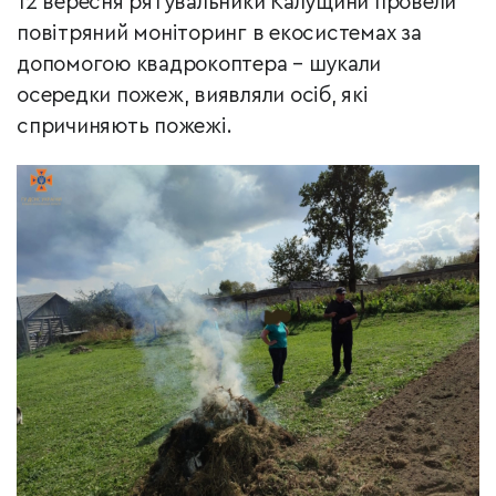
12 вересня рятувальники Калущини провели
повітряний моніторинг в екосистемах за
допомогою квадрокоптера – шукали
осередки пожеж, виявляли осіб, які
спричиняють пожежі.