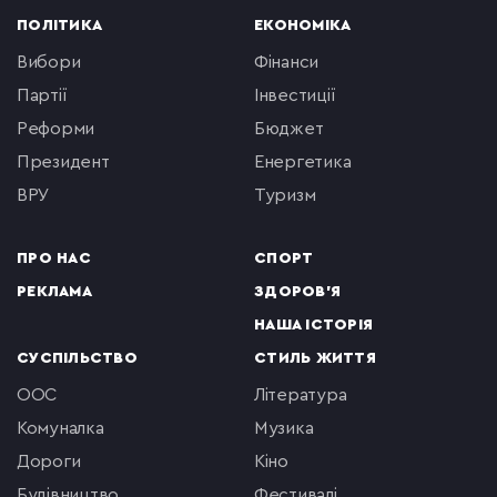
ПОЛІТИКА
ЕКОНОМІКА
вибори
фінанси
партії
інвестиції
реформи
бюджет
президент
енергетика
ВРУ
туризм
ПРО НАС
СПОРТ
РЕКЛАМА
ЗДОРОВ'Я
НАША ІСТОРІЯ
СУСПІЛЬСТВО
СТИЛЬ ЖИТТЯ
ООС
література
комуналка
музика
Дороги
кіно
будівництво
фестивалі