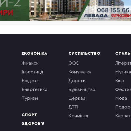
ЕКОНОМІКА
СУСПІЛЬСТВО
СТИЛЬ
фінанси
ООС
літера
інвестиції
комуналка
музика
бюджет
Дороги
кіно
енергетика
будівництво
фестив
туризм
церква
мода
ДТП
подор
СПОРТ
кримінал
Карпат
ЗДОРОВ'Я