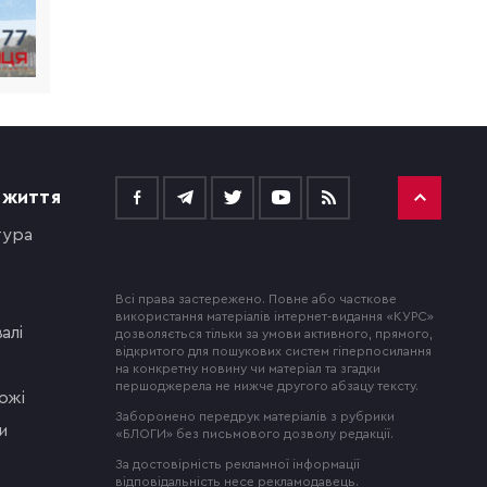
 ЖИТТЯ
тура
Всі права застережено. Повне або часткове
використання матеріалів інтернет-видання «КУРС»
алі
дозволяється тільки за умови активного, прямого,
відкритого для пошукових систем гіперпосилання
на конкретну новину чи матеріал та згадки
першоджерела не нижче другого абзацу тексту.
ожі
Заборонено передрук матеріалів з рубрики
и
«БЛОГИ» без письмового дозволу редакції.
За достовірність рекламної інформації
відповідальність несе рекламодавець.