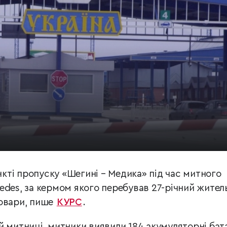
ункті пропуску «Шегині – Медика» під час митного
edes, за кермом якого перебував 27-річний житель
товари, пише
КУРС
.
й митниці, митники виявили 184 акумуляторні бата