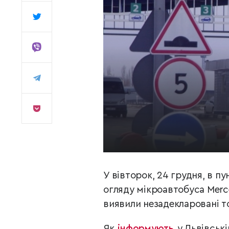
У вівторок, 24 грудня, в п
огляду мікроавтобуса Merc
виявили незадекларовані 
Як
інформують
у Львівські