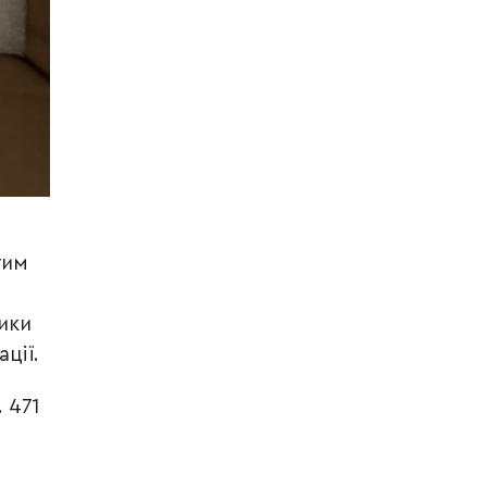
тим
ики
ції.
 471