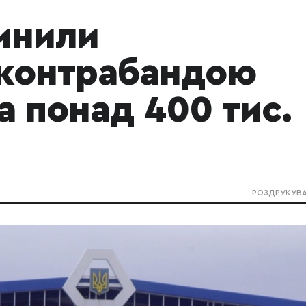
инили
 контрабандою
а понад 400 тис.
РОЗДРУКУВ