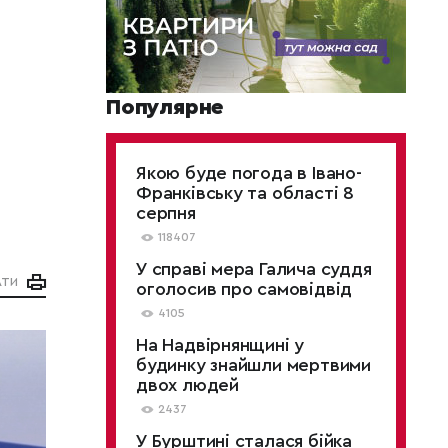
Популярне
Якою буде погода в Івано-
Франківську та області 8
серпня
118407
У справі мера Галича суддя
АТИ
оголосив про самовідвід
4105
На Надвірнянщині у
будинку знайшли мертвими
двох людей
2437
У Бурштині сталася бійка