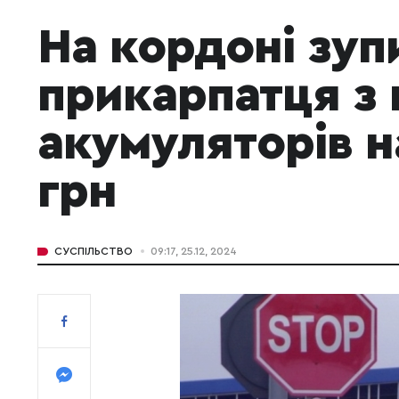
На кордоні зуп
прикарпатця з
акумуляторів н
грн
СУСПІЛЬСТВО
09:17, 25.12, 2024