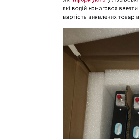
які водій намагався ввезти
вартість виявлених товарі