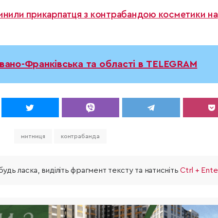
пинили прикарпатця з контрабандою косметики на
Івано-Франківська та області в TELEGRAM
митниця
контрабанда
удь ласка, виділіть фрагмент тексту та натисніть
Ctrl + Ente