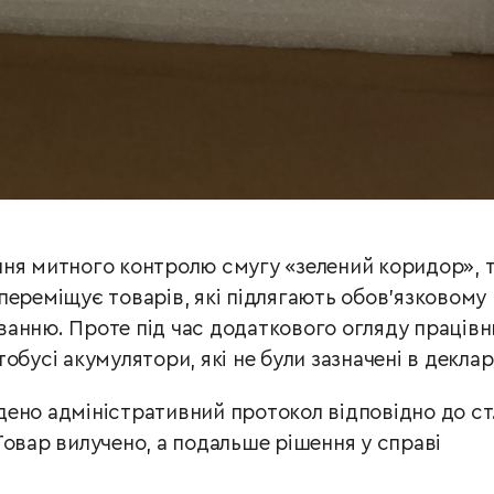
ння митного контролю смугу «зелений коридор», 
переміщує товарів, які підлягають обов’язковому
анню. Проте під час додаткового огляду працівн
обусі акумулятори, які не були зазначені в деклара
ено адміністративний протокол відповідно до ст.
Товар вилучено, а подальше рішення у справі