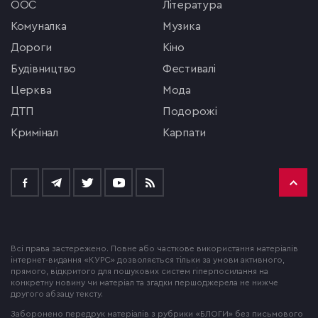
ООС
література
комуналка
музика
Дороги
кіно
будівництво
фестивалі
церква
мода
ДТП
подорожі
кримінал
Карпати
Всі права застережено. Повне або часткове використання матеріалів
інтернет-видання «КУРС» дозволяється тільки за умови активного,
прямого, відкритого для пошукових систем гіперпосилання на
конкретну новину чи матеріал та згадки першоджерела не нижче
другого абзацу тексту.
Заборонено передрук матеріалів з рубрики «БЛОГИ» без письмового