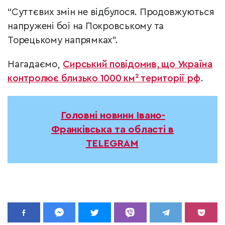
“Суттєвих змін не відбулося. Продовжуються
напружені бої на Покровському та
Торецькому напрямках”.
Нагадаємо,
Сирський повідомив, що Україна
контролює близько 1000 км² території рф
.
Головні новини Івано-
Франківська та області в
TELEGRAM