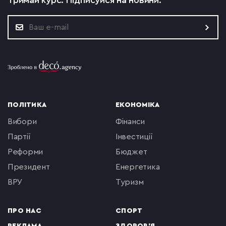
Тримай курс.
Підписуйся на новини:
ПОЛІТИКА
ЕКОНОМІКА
вибори
фінанси
партії
інвестиції
реформи
бюджет
президент
енергетика
ВРУ
туризм
ПРО НАС
СПОРТ