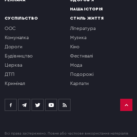
РЕКЛАМА
ЗДОРОВ'Я
НАША ІСТОРІЯ
СУСПІЛЬСТВО
СТИЛЬ ЖИТТЯ
ООС
література
комуналка
музика
Дороги
кіно
будівництво
фестивалі
церква
мода
ДТП
подорожі
кримінал
Карпати
Всі права застережено. Повне або часткове використання матеріалів