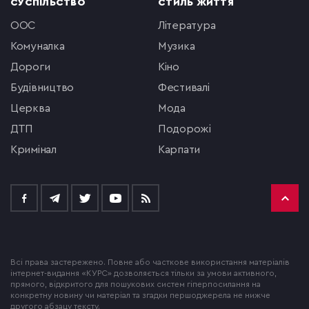
СУСПІЛЬСТВО
СТИЛЬ ЖИТТЯ
ООС
література
комуналка
музика
Дороги
кіно
будівництво
фестивалі
церква
мода
ДТП
подорожі
кримінал
Карпати
Всі права застережено. Повне або часткове використання матеріалів
інтернет-видання «КУРС» дозволяється тільки за умови активного,
прямого, відкритого для пошукових систем гіперпосилання на
конкретну новину чи матеріал та згадки першоджерела не нижче
другого абзацу тексту.