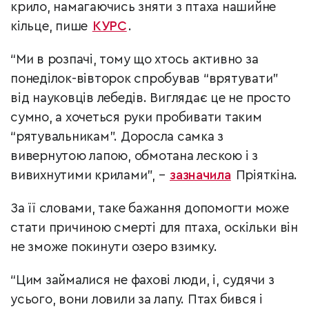
крило, намагаючись зняти з птаха нашийне
кільце, пише
КУРС
.
“Ми в розпачі, тому що хтось активно за
понеділок-вівторок спробував “врятувати”
від науковців лебедів. Виглядає це не просто
сумно, а хочеться руки пробивати таким
“рятувальникам”. Доросла самка з
вивернутою лапою, обмотана лескою і з
вивихнутими крилами”, –
зазначила
Пріяткіна.
За її словами, таке бажання допомогти може
стати причиною смерті для птаха, оскільки він
не зможе покинути озеро взимку.
“Цим займалися не фахові люди, і, судячи з
усього, вони ловили за лапу. Птах бився і