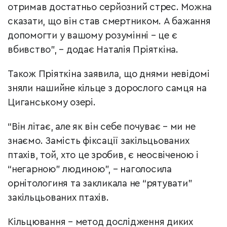
отримав достатньо серйозний стрес. Можна
сказати, що він став смертником. А бажання
допомогти у вашому розумінні – це є
вбивство”, – додає Наталія Пріяткіна.
Також Пріяткіна заявила, що днями невідомі
зняли нашийне кільце з дорослого самця на
Циганському озері.
“Він літає, але як він себе почуває – ми не
знаємо. Замість фіксації закільцьованих
птахів, той, хто це зробив, є неосвіченою і
“негарною” людиною”, – наголосила
орнітологиня та закликала не “рятувати”
закільцьованих птахів.
Кільцювання – метод дослідження диких