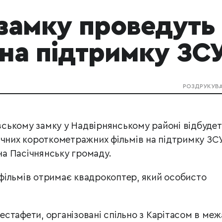
замку проведуть
на підтримку ЗС
РОЗДРУКУВ
івському замку у Надвірнянському районі відбуде
ичних короткометражних фільмів на підтримку ЗСУ
а Пасічнянську громаду.
фільмів отримає квадрокоптер, який особисто
 естафети, організовані спільно з Карітасом в меж