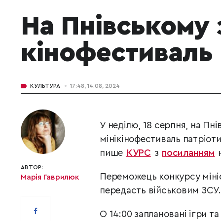
На Пнівському 
кінофестиваль 
КУЛЬТУРА
17:48, 14.08, 2024
У неділю, 18 серпня, на Пн
мінікінофестиваль патріот
пише
КУРС
з
посиланням
н
АВТОР:
Переможець конкурсу міні
Марія Гаврилюк
передасть військовим ЗСУ.
О 14:00 заплановані ігри та