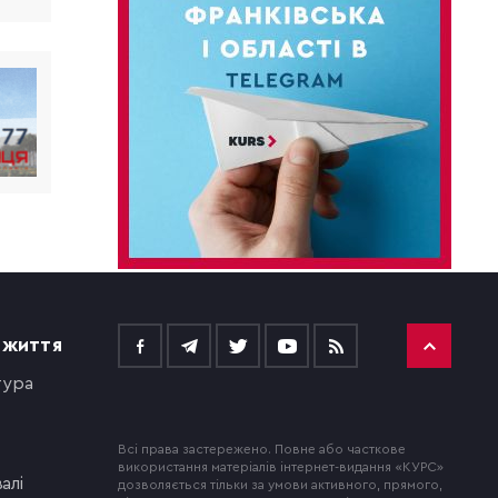
 ЖИТТЯ
тура
Всі права застережено. Повне або часткове
використання матеріалів інтернет-видання «КУРС»
алі
дозволяється тільки за умови активного, прямого,