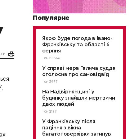
Популярне
У
Якою буде погода в Івано-
Франківську та області 6
серпня
АТИ
118366
У справі мера Галича суддя
оголосив про самовідвід
ться
3977
,
На Надвірнянщині у
будинку знайшли мертвими
двох людей
2197
У Франківську після
падіння з вікна
багатоповерхівки загинув
ах