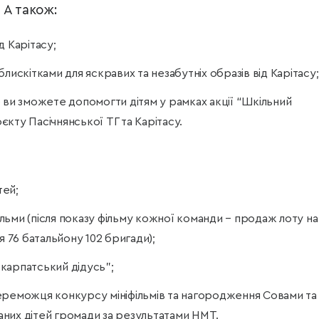
 А також:
д Карітасу;
лискітками для яскравих та незабутніх образів від Карітасу;
 ви зможете допомогти дітям у рамках акції “Шкільний
кту Пасічнянської ТГ та Карітасу.
тей;
фільми (після показу фільму кожної команди – продаж лоту на
я 76 батальйону 102 бригади);
й карпатський дідусь”;
ереможця конкурсу мініфільмів та нагородження Совами та
них дітей громади за результатами НМТ.