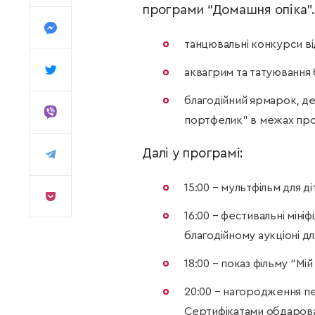
програми “Домашня опіка”.
танцювальні конкурси ві
аквагрим та татуювання б
благодійний ярмарок, де
портфелик” в межах проє
Далі у програмі:
15:00 – мультфільм для ді
16:00 – фестивальні міні
благодійному аукціоні дл
18:00 – показ фільму “Мі
20:00 – нагородження п
Сертифікатами обдарова