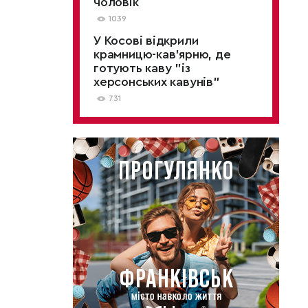
чоловік
1039
У Косові відкрили
крамницю-кав'ярню, де
готують каву "із
херсонських кавунів"
731