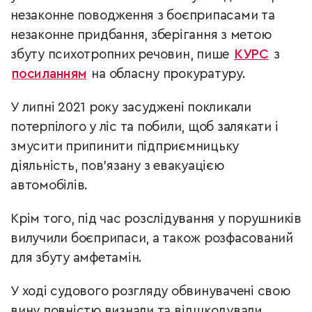
незаконне поводження з боєприпасами та
незаконне придбання, зберігання з метою
збуту психотропних речовин, пише
КУРС
з
посиланням
на обласну прокуратуру.
У липні 2021 року засуджені покликали
потерпілого у ліс та побили, щоб залякати і
змусити припинити підприємницьку
діяльність, пов’язану з евакуацією
автомобілів.
Крім того, під час розслідування у порушників
вилучили боєприпаси, а також розфасований
для збуту амфетамін.
У ході судового розгляду обвинувачені свою
вину повністю визнали та відшкодували