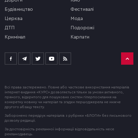
Дороги
кіно
будівництво
фестивалі
церква
мода
ДТП
подорожі
кримінал
Карпати
Всі права застережено. Повне або часткове використання матеріалів
інтернет-видання «КУРС» дозволяється тільки за умови активного,
прямого, відкритого для пошукових систем гіперпосилання на
конкретну новину чи матеріал та згадки першоджерела не нижче
другого абзацу тексту.
Заборонено передрук матеріалів з рубрики «БЛОГИ» без письмового
дозволу редакції.
За достовірність рекламної інформації відповідальність несе
рекламодавець.