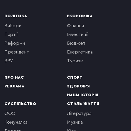
ПОЛІТИКА
ЕКОНОМІКА
вибори
фінанси
партії
інвестиції
реформи
бюджет
президент
енергетика
ВРУ
туризм
ПРО НАС
СПОРТ
РЕКЛАМА
ЗДОРОВ'Я
НАША ІСТОРІЯ
СУСПІЛЬСТВО
СТИЛЬ ЖИТТЯ
ООС
література
комуналка
музика