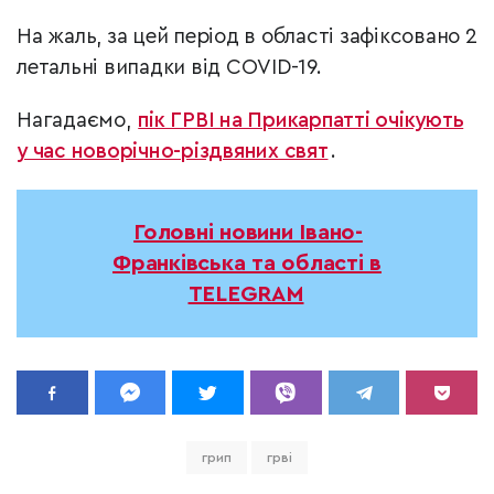
На жаль, за цей період в області зафіксовано 2
летальні випадки від COVID-19.
Нагадаємо,
пік ГРВІ на Прикарпатті очікують
у час новорічно-різдвяних свят
.
Головні новини Івано-
Франківська та області в
TELEGRAM
грип
грві