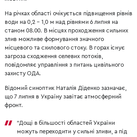
На рiчках області очiкується пiдвищення рiвнiв
води на 0,2 – 1,0 м над рiвнями 6 липня на
станом 08.00. В мiсцях проходження сильних
злив можливе формування значного
мiсцевого та схилового стоку. В горах iснує
загроза сходження селевих потокiв,
повідомляє управління з питань цивільного
захисту ОДА.
Відомий синоптик Наталія Діденко зазначає,
що 7 липня в Україну завітає атмосферний
фронт.
“Дощі в більшості областей України
можуть переходити у сильні зливи, а під