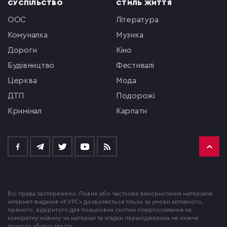
СУСПІЛЬСТВО
СТИЛЬ ЖИТТЯ
ООС
література
комуналка
музика
Дороги
кіно
будівництво
фестивалі
церква
мода
ДТП
подорожі
кримінал
Карпати
Всі права застережено. Повне або часткове використання матеріалів
інтернет-видання «КУРС» дозволяється тільки за умови активного,
прямого, відкритого для пошукових систем гіперпосилання на
конкретну новину чи матеріал та згадки першоджерела не нижче
другого абзацу тексту.