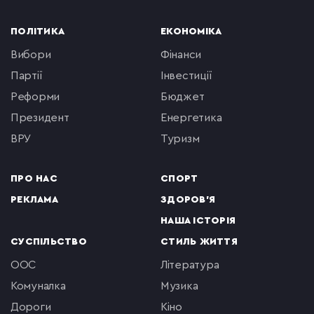
ПОЛІТИКА
ЕКОНОМІКА
вибори
фінанси
партії
інвестиції
реформи
бюджет
президент
енергетика
ВРУ
туризм
ПРО НАС
СПОРТ
РЕКЛАМА
ЗДОРОВ'Я
НАША ІСТОРІЯ
СУСПІЛЬСТВО
СТИЛЬ ЖИТТЯ
ООС
література
комуналка
музика
Дороги
кіно