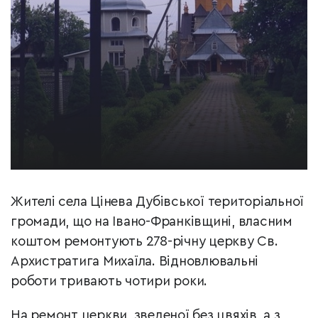
Жителі села Цінева Дубівської територіальної
громади, що на Івано-Франківщині, власним
коштом ремонтують 278-річну церкву Св.
Архистратига Михаїла. Відновлювальні
роботи тривають чотири роки.
На ремонт церкви, зведеної без цвяхів, а з