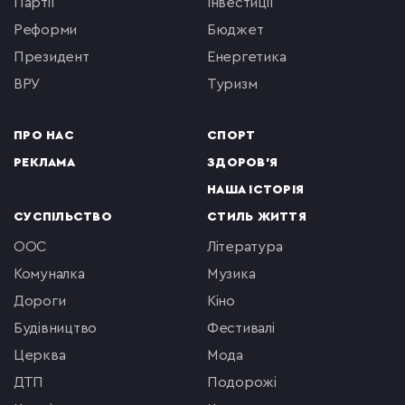
партії
інвестиції
реформи
бюджет
президент
енергетика
ВРУ
туризм
ПРО НАС
СПОРТ
РЕКЛАМА
ЗДОРОВ'Я
НАША ІСТОРІЯ
СУСПІЛЬСТВО
СТИЛЬ ЖИТТЯ
ООС
література
комуналка
музика
Дороги
кіно
будівництво
фестивалі
церква
мода
ДТП
подорожі