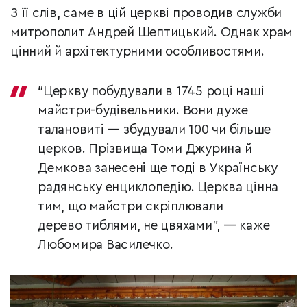
З її слів, саме в цій церкві проводив служби
митрополит Андрей Шептицький. Однак храм
цінний й архітектурними особливостями.
“Церкву побудували в 1745 році наші
майстри-будівельники. Вони дуже
талановиті — збудували 100 чи більше
церков. Прізвища Томи Джурина й
Демкова занесені ще тоді в Українську
радянську енциклопедію. Церква цінна
тим, що майстри скріплювали
дерево тиблями, не цвяхами”, — каже
Любомира Василечко.