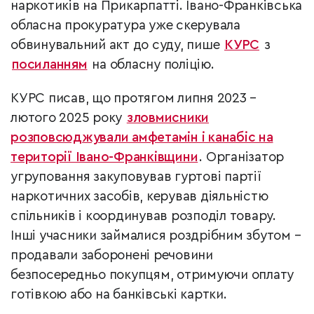
наркотиків на Прикарпатті. Івано-Франківська
обласна прокуратура уже скерувала
обвинувальний акт до суду, пише
КУРС
з
посиланням
на обласну поліцію.
КУРС писав, що протягом липня 2023 –
лютого 2025 року
зловмисники
розповсюджували амфетамін і канабіс на
території Івано-Франківщини
. Організатор
угруповання закуповував гуртові партії
наркотичних засобів, керував діяльністю
спільників і координував розподіл товару.
Інші учасники займалися роздрібним збутом –
продавали заборонені речовини
безпосередньо покупцям, отримуючи оплату
готівкою або на банківські картки.