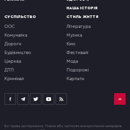
НАША ІСТОРІЯ
СУСПІЛЬСТВО
СТИЛЬ ЖИТТЯ
ООС
література
комуналка
музика
Дороги
кіно
будівництво
фестивалі
церква
мода
ДТП
подорожі
кримінал
Карпати
Всі права застережено. Повне або часткове використання матеріалів