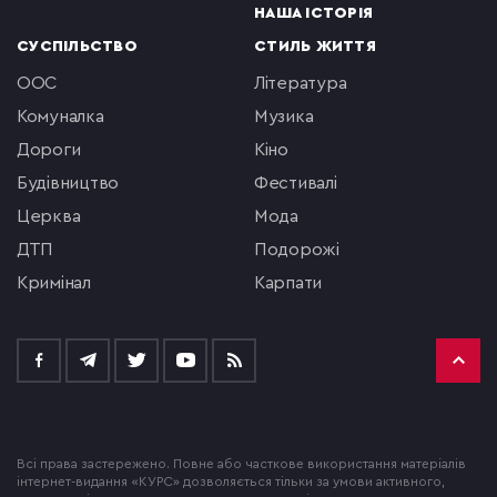
НАША ІСТОРІЯ
СУСПІЛЬСТВО
СТИЛЬ ЖИТТЯ
ООС
література
комуналка
музика
Дороги
кіно
будівництво
фестивалі
церква
мода
ДТП
подорожі
кримінал
Карпати
Всі права застережено. Повне або часткове використання матеріалів
інтернет-видання «КУРС» дозволяється тільки за умови активного,