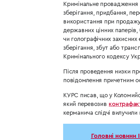
Кримінальне провадження р
зберігання, придбання, пер
використання при продажу 
державних цінних паперів, 
чи голографічних захисних 
зберігання, збут або транс
Кримінального кодексу Укр
Після проведення низки пр
повідомлення причетним ос
КУРС писав, що у Коломийсь
який перевозив
контрафак
керманича слідчі вилучили 
Головні новини 