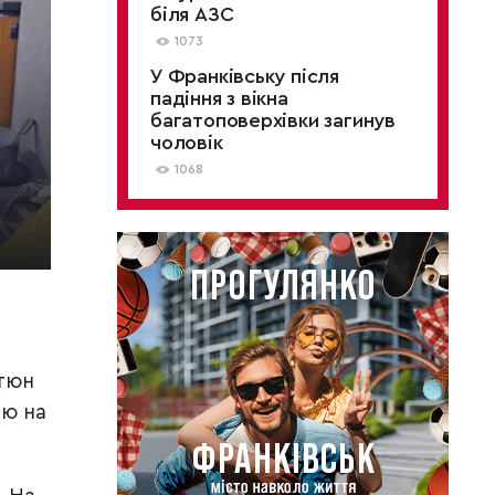
біля АЗС
1073
У Франківську після
падіння з вікна
багатоповерхівки загинув
чоловік
1068
ютюн
ію на