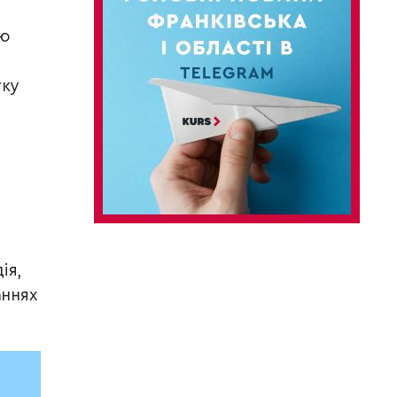
ою
тку
ія,
аннях