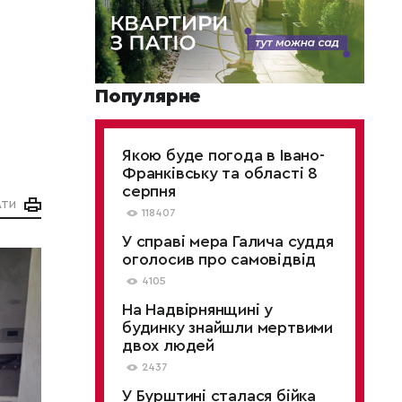
Популярне
Якою буде погода в Івано-
Франківську та області 8
серпня
АТИ
118407
У справі мера Галича суддя
оголосив про самовідвід
4105
На Надвірнянщині у
будинку знайшли мертвими
двох людей
2437
У Бурштині сталася бійка