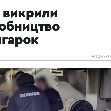
і викрили
обництво
игарок
РОЗДРУКУВ