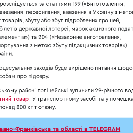
озслідується за статтями 199 («Виготовлення,
евезення, пересилання, ввезення в Україну з мет
товарів, збуту або збут підроблених грошей,
білетів державної лотереї, марок акцизного пода
елементів») та 204 («Незаконне виготовлення,
портування з метою збуту підакцизних товарів»)
аїни.
оцесуальних заходів буде вирішено питання щодо
обам про підозру.
кому районі поліцейські зупинили 29-річного вод
тний товар
. У транспортному засобі та у помешк
понад 800 кг тютюну.
Івано-Франківська та області в TELEGRAM