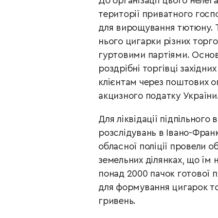
До організації цього нелег
території приватного госп
для вирощування тютюну. 
нього цигарки різних торг
гуртовими партіями. Осно
роздрібні торгівці західних
клієнтам через поштових о
акцизного податку України
Для ліквідації підпільного
розслідувань в Івано-Франк
обласної поліції провели о
земельних ділянках, що їм
понад 2000 пачок готової п
для формування цигарок то
гривень.