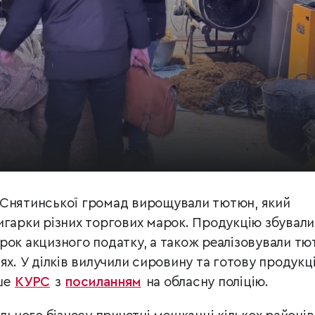
 Снятинської громад вирощували тютюн, який
игарки різних торгових марок. Продукцію збували
рок акцизного податку, а також реалізовували т
ях. У ділків вилучили сировину та готову продукц
ше
КУРС
з
посиланням
на обласну поліцію.