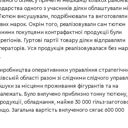
ального бізнесу причетні мешканці кількох районів
одарства одного з учасників ділки облаштували м
Тютюн висушували, подрібнювали та виготовляли
ових марок. Окрім того, реалізовували сам тютюн
вними покупцями контрафактної продукції були
 регіонів. Гуртові партії товару ділки відправляли
ператорів. Уся продукція реалізовувалася без ма
.
 виробництва оперативники управління стратегічн
івській області разом зі слідчими слідчого управл
бшуки за місцями проживання фігурантів та на
 належать. Було вилучено приблизно тонну тютюну,
родукції, обладнання, майже 30 000 гільз-заготов
що. Загальна вартість вилученого сягає 600 000