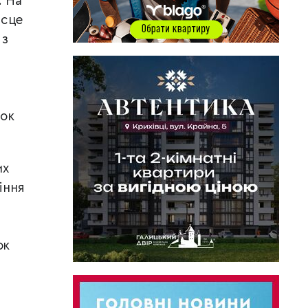
. На
ісце
 з
рок
их
іння
ок