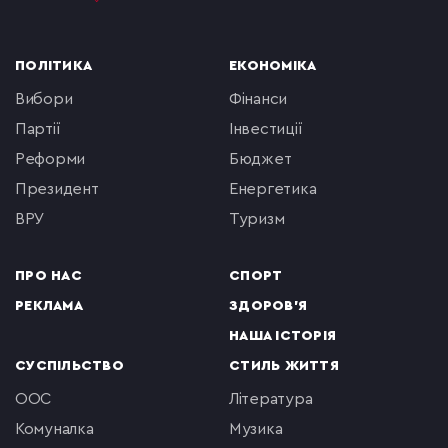
ПОЛІТИКА
ЕКОНОМІКА
вибори
фінанси
партії
інвестиції
реформи
бюджет
президент
енергетика
ВРУ
туризм
ПРО НАС
СПОРТ
РЕКЛАМА
ЗДОРОВ'Я
НАША ІСТОРІЯ
СУСПІЛЬСТВО
СТИЛЬ ЖИТТЯ
ООС
література
комуналка
музика