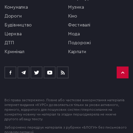
комуналка
музика
Дороги
кіно
будівництво
фестивалі
церква
мода
ДТП
подорожі
кримінал
Карпати
Всі права застережено. Повне або часткове використання матеріалів
інтернет-видання «КУРС» дозволяється тільки за умови активного,
прямого, відкритого для пошукових систем гіперпосилання на
конкретну новину чи матеріал та згадки першоджерела не нижче
другого абзацу тексту.
Заборонено передрук матеріалів з рубрики «БЛОГИ» без письмового
дозволу редакції.