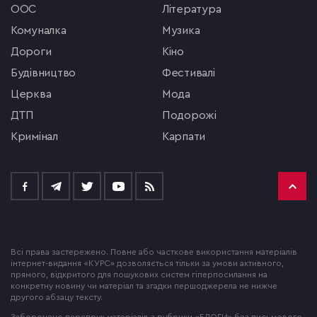
ООС
література
комуналка
музика
Дороги
кіно
будівництво
фестивалі
церква
мода
ДТП
подорожі
кримінал
Карпати
Всі права застережено. Повне або часткове використання матеріалів
інтернет-видання «КУРС» дозволяється тільки за умови активного,
прямого, відкритого для пошукових систем гіперпосилання на
конкретну новину чи матеріал та згадки першоджерела не нижче
другого абзацу тексту.