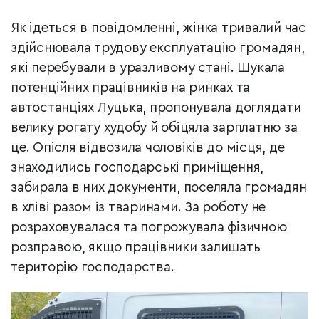
Як ідеться в повідомленні, жінка тривалий час
здійснювала трудову експлуатацію громадян,
які перебували в уразливому стані. Шукала
потенційних працівників на ринках та
автостанціях Луцька, пропонувала доглядати
велику рогату худобу й обіцяла зарплатню за
це. Опісля відвозила чоловіків до місця, де
знаходились господарські приміщення,
забирала в них документи, поселяла громадян
в хліві разом із тваринами. За роботу не
розраховувалася та погрожувала фізичною
розправою, якщо працівники залишать
територію господарства.