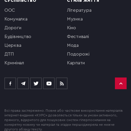
СУСПІЛЬСТВО
СТИЛЬ ЖИТТЯ
ООС
література
комуналка
музика
Дороги
кіно
будівництво
фестивалі
церква
мода
ДТП
подорожі
кримінал
Карпати
Всі права застережено. Повне або часткове використання матеріалів
інтернет-видання «КУРС» дозволяється тільки за умови активного,
прямого, відкритого для пошукових систем гіперпосилання на
конкретну новину чи матеріал та згадки першоджерела не нижче
другого абзацу тексту.