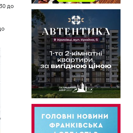
.30 до
до