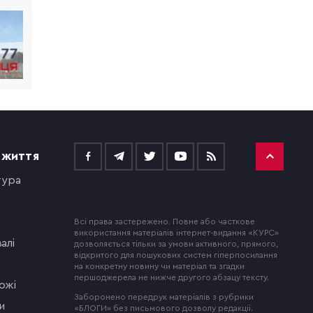
 ЖИТТЯ
тура
Всі права застережено. Повне або часткове
використання матеріалів інтернет-видання «КУРС»
алі
дозволяється тільки за умови активного, прямого,
відкритого для пошукових систем гіперпосилання
на конкретну новину чи матеріал та згадки
першоджерела не нижче другого абзацу тексту.
ожі
Заборонено передрук матеріалів з рубрики
и
«БЛОГИ» без письмового дозволу редакції.