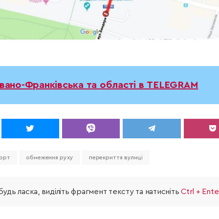
Івано-Франківська та області в TELEGRAM
орт
обмеження руху
перекриття вулиці
удь ласка, виділіть фрагмент тексту та натисніть
Ctrl + Ente