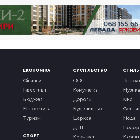
ЕКОНОМІКА
СУСПІЛЬСТВО
СТИЛЬ
фінанси
ООС
літера
інвестиції
комуналка
музика
бюджет
Дороги
кіно
енергетика
будівництво
фестив
туризм
церква
мода
ДТП
подор
СПОРТ
кримінал
Карпат