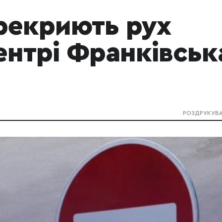
рекриють рух
ентрі Франківськ
РОЗДРУКУВ