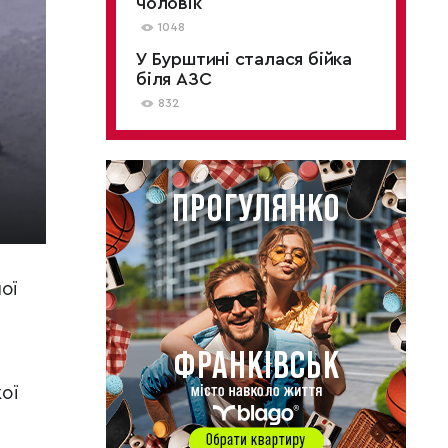
чоловік
1048
У Бурштині сталася бійка
біля АЗС
832
ої
ої