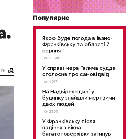
Популярне
а.
Якою буде погода в Івано-
Франківську та області 7
серпня
118385
У справі мера Галича суддя
АТИ
оголосив про самовідвід
4017
На Надвірнянщині у
будинку знайшли мертвими
двох людей
2300
У Франківську після
падіння з вікна
багатоповерхівки загинув