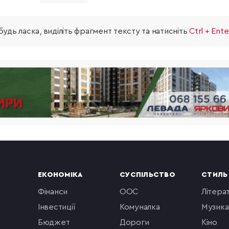
удь ласка, виділіть фрагмент тексту та натисніть
Ctrl + Ente
ЕКОНОМІКА
СУСПІЛЬСТВО
СТИЛЬ
фінанси
ООС
літера
інвестиції
комуналка
музика
бюджет
Дороги
кіно