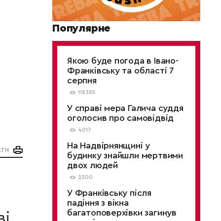
Популярне
Якою буде погода в Івано-
Франківську та області 7
серпня
118385
У справі мера Галича суддя
оголосив про самовідвід
4017
На Надвірнянщині у
АТИ
будинку знайшли мертвими
двох людей
2300
У Франківську після
падіння з вікна
багатоповерхівки загинув
ві