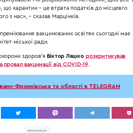
, що карантин – це втрата податків до місцевго
о з нас», – сказав Марцінків.
преміювання вакцинованих освітян сьогодні має
ітет міської ради.
 охорони здоров’я
Віктор Ляшко
розкритикував
а провал вакцинації від COVID-19
.
Івано-Франківська та області в TELEGRAM
вакцинація