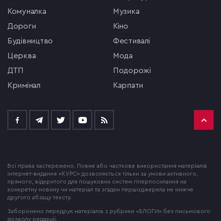
комуналка
музика
Дороги
кіно
будівництво
фестивалі
церква
мода
ДТП
подорожі
кримінал
Карпати
Всі права застережено. Повне або часткове використання матеріалів
інтернет-видання «КУРС» дозволяється тільки за умови активного,
прямого, відкритого для пошукових систем гіперпосилання на
конкретну новину чи матеріал та згадки першоджерела не нижче
другого абзацу тексту.
Заборонено передрук матеріалів з рубрики «БЛОГИ» без письмового
дозволу редакції.