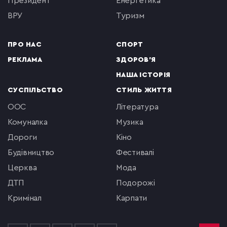
президент
енергетика
ВРУ
туризм
ПРО НАС
СПОРТ
РЕКЛАМА
ЗДОРОВ'Я
НАША ІСТОРІЯ
СУСПІЛЬСТВО
СТИЛЬ ЖИТТЯ
ООС
література
комуналка
музика
Дороги
кіно
будівництво
фестивалі
церква
мода
ДТП
подорожі
кримінал
Карпати