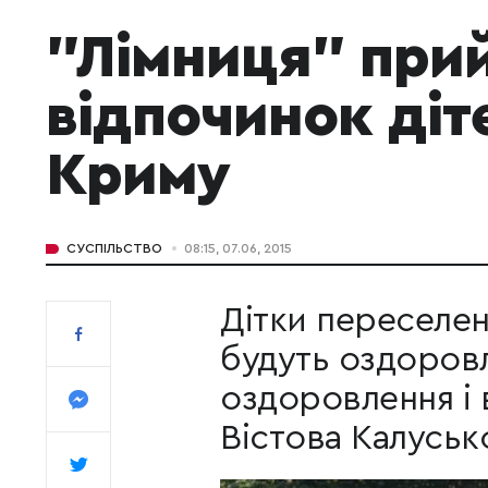
"Лімниця" при
відпочинок діте
Криму
СУСПІЛЬСТВО
08:15, 07.06, 2015
Дітки переселен
будуть оздоровл
оздоровлення і 
Вістова Калуськ