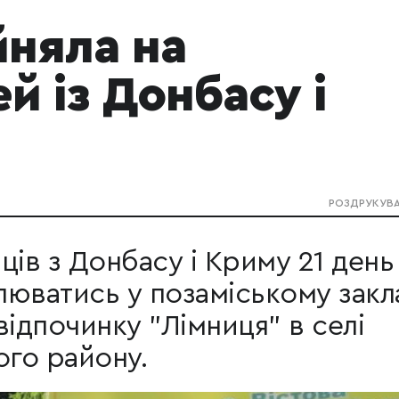
йняла на
й із Донбасу і
РОЗДРУКУВ
ців з Донбасу і Криму 21 день
юватись у позаміському закл
відпочинку "Лімниця" в селі
ого району.