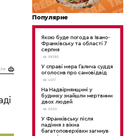
Популярне
Якою буде погода в Івано-
Франківську та області 7
серпня
118385
У справі мера Галича суддя
АТИ
оголосив про самовідвід
4017
На Надвірнянщині у
будинку знайшли мертвими
аді
двох людей
2300
У Франківську після
падіння з вікна
багатоповерхівки загинув