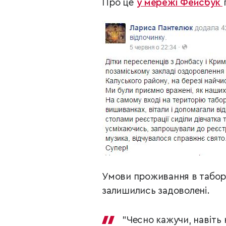
Про це
у мережі Фейсбук
Умови проживання в таборі 
залишились задоволені.
"Чесно кажучи, навіть н