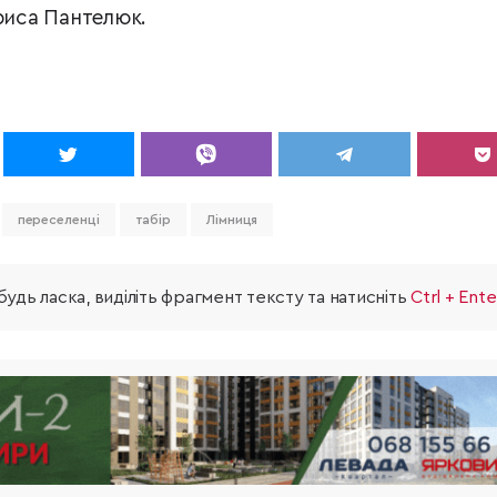
ариса Пантелюк.
переселенці
табір
Лімниця
удь ласка, виділіть фрагмент тексту та натисніть
Ctrl + Ente