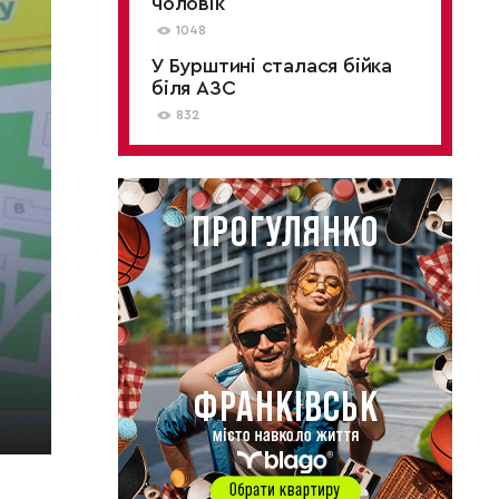
чоловік
1048
У Бурштині сталася бійка
біля АЗС
832