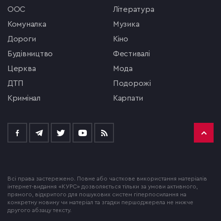
ООС
література
комуналка
музика
Дороги
кіно
будівництво
фестивалі
церква
мода
ДТП
подорожі
кримінал
Карпати
Всі права застережено. Повне або часткове використання матеріалів
інтернет-видання «КУРС» дозволяється тільки за умови активного,
прямого, відкритого для пошукових систем гіперпосилання на
конкретну новину чи матеріал та згадки першоджерела не нижче
другого абзацу тексту.