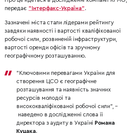
Про це йдеться в дослідженні компанії KPMG,
передає
"Інтерфакс-Україна"
.
Зазначені міста стали лідерами рейтингу
завдяки наявності і вартості кваліфікованої
робочої сили, розвиненій інфраструктури,
вартості оренди офісів та зручному
географічному розташуванню.
"Ключовими перевагами України для
створення ЦСО є географічне
розташування та наявність значних
ресурсів молодої та
висококваліфікованої робочої сили", –
наведено в дослідженні слова її
директора з аудиту в Україні
Романа
Куцака
.