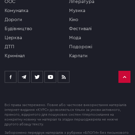
ООС
література
комуналка
музика
Дороги
кіно
будівництво
фестивалі
церква
мода
ДТП
подорожі
кримінал
Карпати
Всі права застережено. Повне або часткове використання матеріалів
інтернет-видання «КУРС» дозволяється тільки за умови активного,
прямого, відкритого для пошукових систем гіперпосилання на
конкретну новину чи матеріал та згадки першоджерела не нижче
другого абзацу тексту.
Заборонено передрук матеріалів з рубрики «БЛОГИ» без письмового