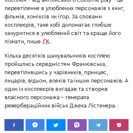
Косплей – від англійського costume play – це
перевтілення в улюблених персонажів з книг,
фільмів, коміксів чи ігор. За словами
косплеєрів, таке хобі допомагає глибше
зануритися в улюблений світ та краще його
пізнати, пише
ГК
.
Кілька десятків шанувальників косплею
пройшлись середмістям Франківська,
перевтілившись у чарівників, принцес,
лицарів, відьом, вояків та інших персонажів. А
один із косплеєрів вигадав та створив
власного персонажа – генерала
ревербераційних військ Джека Лістенера.