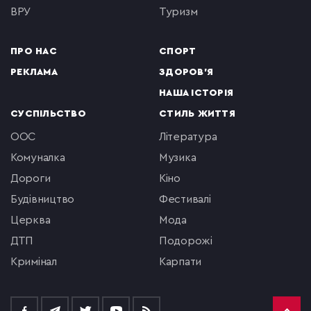
ВРУ
туризм
ПРО НАС
СПОРТ
РЕКЛАМА
ЗДОРОВ'Я
НАША ІСТОРІЯ
СУСПІЛЬСТВО
СТИЛЬ ЖИТТЯ
ООС
література
комуналка
музика
Дороги
кіно
будівництво
фестивалі
церква
мода
ДТП
подорожі
кримінал
Карпати