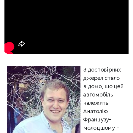
З достовірних
джерел стало
відомо, що цей
автомобіль
належить
Анатолію
Французу-
молодшому –