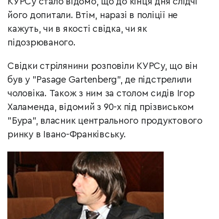
КУРСу стало відомо, що до кінця дня слідчі
його допитали. Втім, наразі в поліції не
кажуть, чи в якості свідка, чи як
підозрюваного.
Свідки стрілянини розповіли КУРСу, що він
був у "Pasage Gartenberg", де підстрелили
чоловіка. Також з ним за столом сидів Ігор
Халаменда, відомий з 90-х під прізвиськом
"Бура", власник центрального продуктового
ринку в Івано-Франківську.