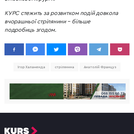
КУРС стежить за розвитком подій довкола
вчорашньої стрілянини
–
більше
подробиць згодом.
Ігор Халаменда
стрілянина
Анатолій Француз