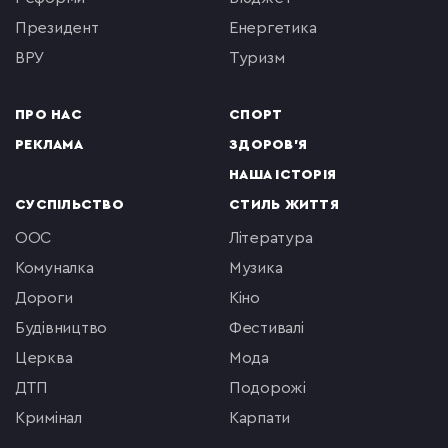
президент
енергетика
ВРУ
туризм
ПРО НАС
СПОРТ
РЕКЛАМА
ЗДОРОВ'Я
НАША ІСТОРІЯ
СУСПІЛЬСТВО
СТИЛЬ ЖИТТЯ
ООС
література
комуналка
музика
Дороги
кіно
будівництво
фестивалі
церква
мода
ДТП
подорожі
кримінал
Карпати