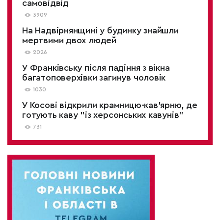
самовідвід
3909
На Надвірнянщині у будинку знайшли
мертвими двох людей
2026
У Франківську після падіння з вікна
багатоповерхівки загинув чоловік
1030
У Косові відкрили крамницю-кав'ярню, де
готують каву "із херсонських кавунів"
731