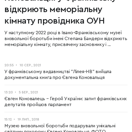
відкриють меморіальну
кімнату провідника ОУН
У наступному 2022 році в Івано-Франківському музеї
визвольної боротьби імені Степана Бандери відкриють
меморіальну кімнату, присвячену засновнику і ...
20:55
10 СЕР., 2021
У франківському видавництві "Лілея-НВ" вийшла
документальна книга про Євгена Коновальця
13:20
5 БЕР., 2021
Євген Коновалець – Герой України: запит франківських
депутатів пройшов парламент
15:12
19 ЛИП., 2018
Музею визвольної боротьби подарували унікальні
світлини похорону Євгена Коновальця. ФОТО