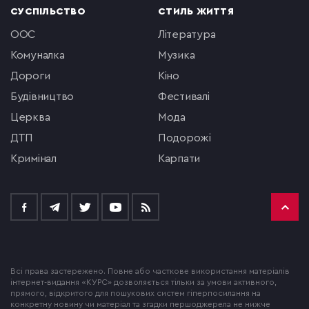
СУСПІЛЬСТВО
СТИЛЬ ЖИТТЯ
ООС
література
комуналка
музика
Дороги
кіно
будівництво
фестивалі
церква
мода
ДТП
подорожі
кримінал
Карпати
Всі права застережено. Повне або часткове використання матеріалів
інтернет-видання «КУРС» дозволяється тільки за умови активного,
прямого, відкритого для пошукових систем гіперпосилання на
конкретну новину чи матеріал та згадки першоджерела не нижче