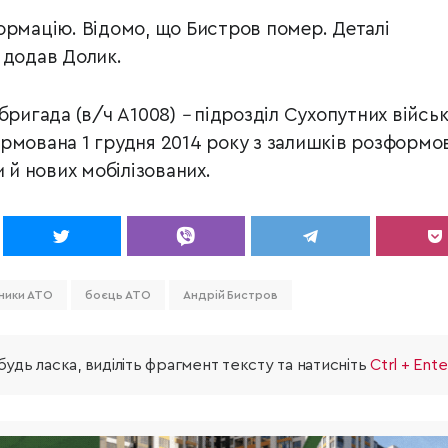
ормацію. Відомо, що Бистров помер. Деталі
 додав Долик.
 бригада (в/ч А1008)
–
підрозділ Сухопутних війсь
рмована 1 грудня 2014 року з залишків розформо
и й нових мобілізованих.
ники АТО
боєць АТО
Андрій Бистров
удь ласка, виділіть фрагмент тексту та натисніть
Ctrl + Ente