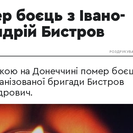
р боєць з Івано-
ндрій Бистров
РОЗДРУКУВ
вкою на Донеччині помер боє
ханізованої бригади Бистров
дрович.