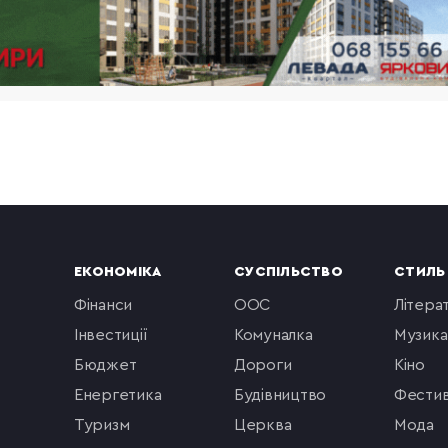
ЕКОНОМІКА
СУСПІЛЬСТВО
СТИЛЬ
фінанси
ООС
літера
інвестиції
комуналка
музика
бюджет
Дороги
кіно
енергетика
будівництво
фестив
туризм
церква
мода