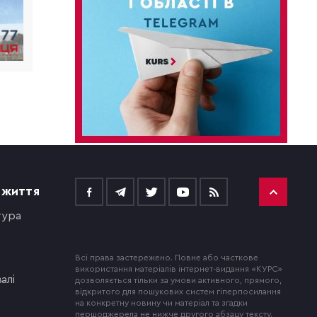
 ЖИТТЯ
тура
Всі права застережено. Повне або часткове
використання матеріалів інтернет-видання «КУРС»
алі
дозволяється тільки за умови активного, прямого,
відкритого для пошукових систем гіперпосилання
на конкретну новину чи матеріал та згадки
першоджерела не нижче другого абзацу тексту.