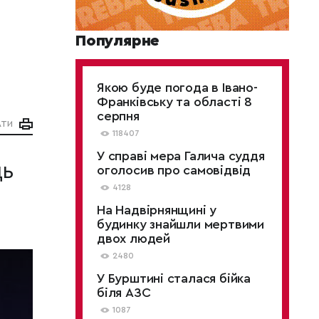
Популярне
Якою буде погода в Івано-
Франківську та області 8
серпня
АТИ
118407
У справі мера Галича суддя
ць
оголосив про самовідвід
4128
На Надвірнянщині у
будинку знайшли мертвими
двох людей
2480
У Бурштині сталася бійка
біля АЗС
1087