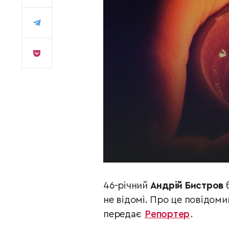
46-річний
Андрій Бистров
б
не відомі. Про це повідом
передає
Репортер
.