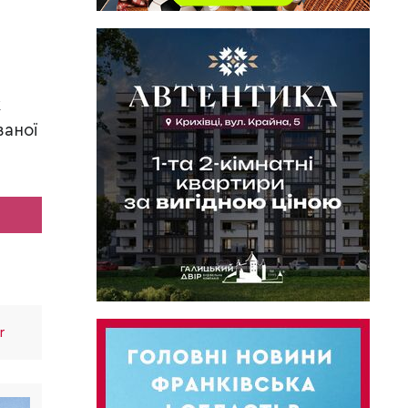
к
ваної
r