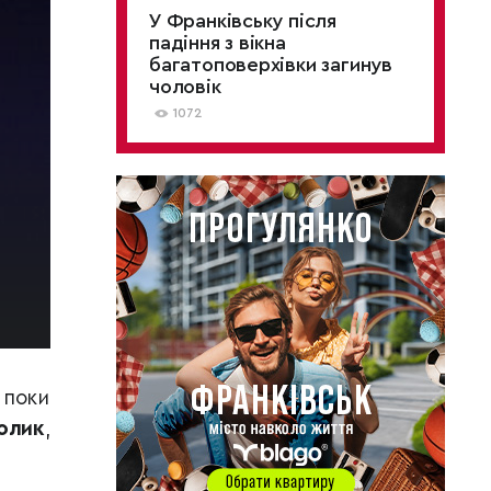
У Франківську після
падіння з вікна
багатоповерхівки загинув
чоловік
1072
 поки
олик
,