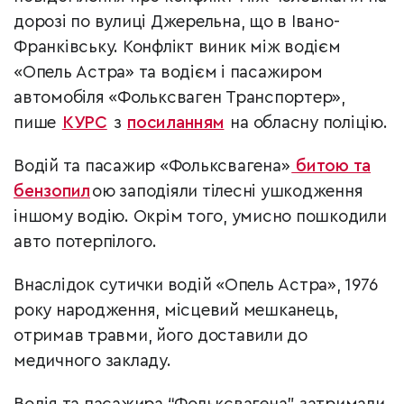
дорозі по вулиці Джерельна, що в Івано-
Франківську. Конфлікт виник між водієм
«Опель Астра» та водієм і пасажиром
автомобіля «Фольксваген Транспортер»,
пише
КУРС
з
посиланням
на обласну поліцію.
Водій та пасажир «Фольксвагена»
битою та
бензопил
ою заподіяли тілесні ушкодження
іншому водію. Окрім того, умисно пошкодили
авто потерпілого.
Внаслідок сутички водій «Опель Астра», 1976
року народження, місцевий мешканець,
отримав травми, його доставили до
медичного закладу.