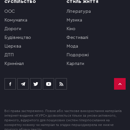
СУСПІЛЬСТВО
СТИЛЬ ЖИТТЯ
ООС
література
комуналка
музика
Дороги
кіно
будівництво
фестивалі
церква
мода
ДТП
подорожі
кримінал
Карпати
Всі права застережено. Повне або часткове використання матеріалів
інтернет-видання «КУРС» дозволяється тільки за умови активного,
прямого, відкритого для пошукових систем гіперпосилання на
конкретну новину чи матеріал та згадки першоджерела не нижче
другого абзацу тексту.