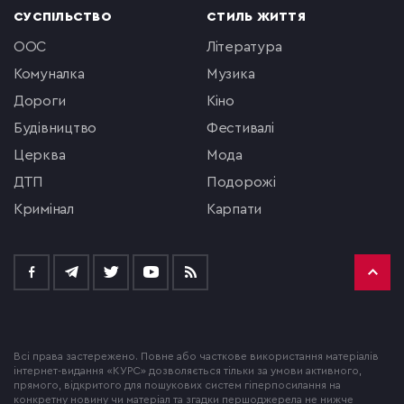
СУСПІЛЬСТВО
СТИЛЬ ЖИТТЯ
ООС
література
комуналка
музика
Дороги
кіно
будівництво
фестивалі
церква
мода
ДТП
подорожі
кримінал
Карпати
Всі права застережено. Повне або часткове використання матеріалів
інтернет-видання «КУРС» дозволяється тільки за умови активного,
прямого, відкритого для пошукових систем гіперпосилання на
конкретну новину чи матеріал та згадки першоджерела не нижче