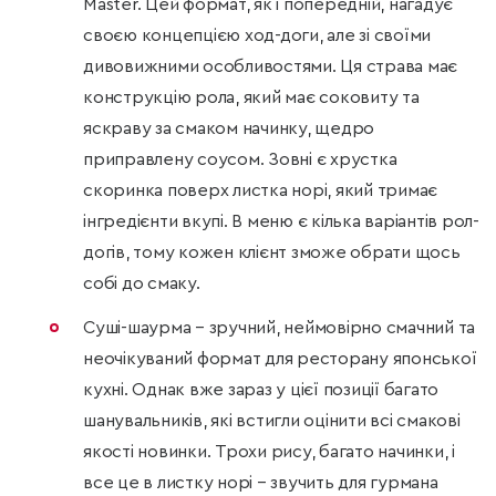
Master. Цей формат, як і попередній, нагадує
своєю концепцією ход-доги, але зі своїми
дивовижними особливостями. Ця страва має
конструкцію рола, який має соковиту та
яскраву за смаком начинку, щедро
приправлену соусом. Зовні є хрустка
скоринка поверх листка норі, який тримає
інгредієнти вкупі. В меню є кілька варіантів рол-
догів, тому кожен клієнт зможе обрати щось
собі до смаку.
Суші-шаурма – зручний, неймовірно смачний та
неочікуваний формат для ресторану японської
кухні. Однак вже зараз у цієї позиції багато
шанувальників, які встигли оцінити всі смакові
якості новинки. Трохи рису, багато начинки, і
все це в листку норі – звучить для гурмана