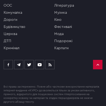
ООС
література
комуналка
музика
Дороги
кіно
будівництво
фестивалі
церква
мода
ДТП
подорожі
кримінал
Карпати
Всі права застережено. Повне або часткове використання матеріалів
інтернет-видання «КУРС» дозволяється тільки за умови активного,
прямого, відкритого для пошукових систем гіперпосилання на
конкретну новину чи матеріал та згадки першоджерела не нижче
другого абзацу тексту.