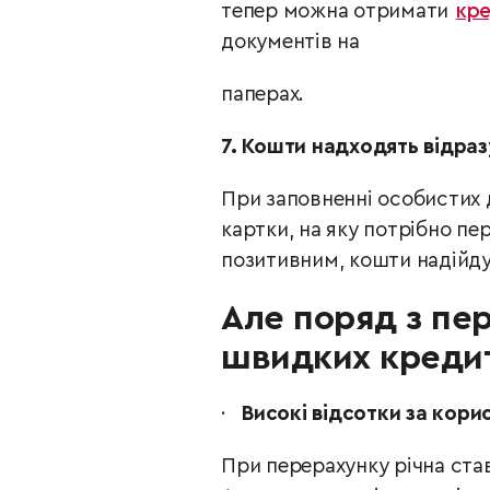
тепер можна отримати
кре
документів на
паперах.
7.
Кошти надходять відраз
При заповненні особистих 
картки, на яку потрібно пе
позитивним, кошти надійдут
Але поряд з пер
швидких кредит
·
Високі відсотки за кори
При перерахунку річна став