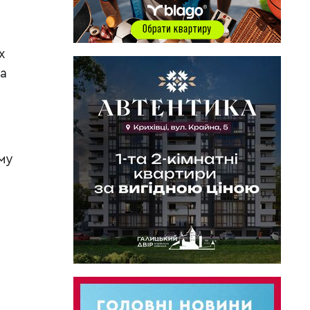
х
а
му