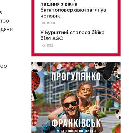
падіння з вікна
багатоповерхівки загинув
в
чоловік
 про
1048
одячи
У Бурштині сталася бійка
біля АЗС
832
мер