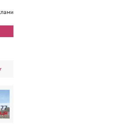
клами
r