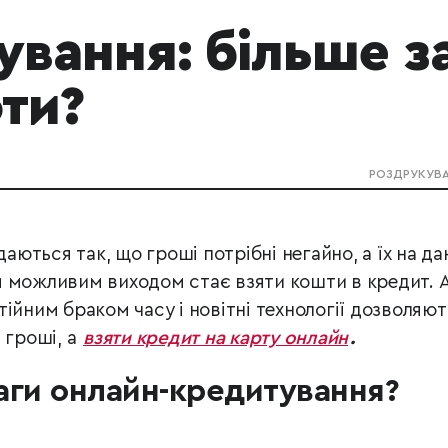
вання: більше з
оти?
РОЗДРУКУВ
даються так, що гроші потрібні негайно, а їх на да
 можливим виходом стає взяти кошти в кредит. 
ійним браком часу і новітні технології дозволяют
 гроші, а
взяти кредит на карту онлайн
.
аги онлайн-кредитування?