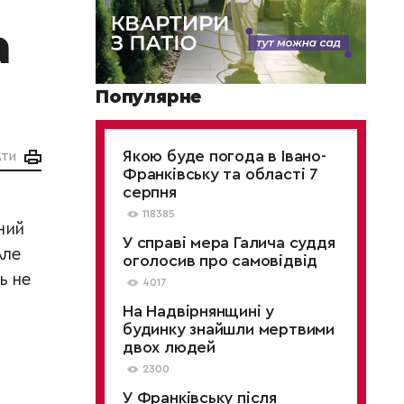
а
Популярне
Якою буде погода в Івано-
АТИ
Франківську та області 7
серпня
118385
ний
У справі мера Галича суддя
Але
оголосив про самовідвід
ь не
4017
На Надвірнянщині у
будинку знайшли мертвими
двох людей
2300
У Франківську після