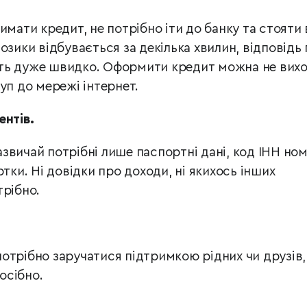
имати кредит, не потрібно іти до банку та стояти 
озики відбувається за декілька хвилин, відповідь
ть дуже швидко. Оформити кредит можна не вих
уп до мережі інтернет.
ентів.
звичай потрібні лише паспортні дані, код ІНН но
ртки. Ні довідки про доходи, ні якихось інших
трібно.
отрібно заручатися підтримкою рідних чи друзів,
осібно.