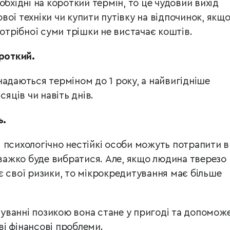
обхідні на короткий термін, то це чудовий вихід
ої техніки чи купити путівку на відпочинок, якщ
потрібної суми трішки не вистачає коштів.
роткий.
надаються терміном до 1 року, а найвигідніше
сяців чи навіть днів.
ь.
 психологічно нестійкі особи можуть потрапити в
 важко буде вибратися. Але, якщо людина тверезо
є свої ризики, то мікрокредитування має більше
ванні позикою вона стане у пригоді та допомож
і фінансові проблеми.